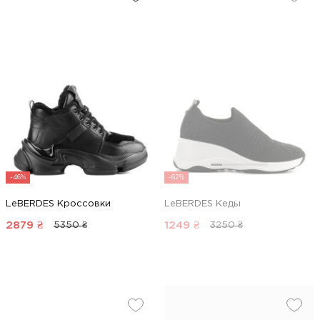
-46%
-62%
LeBERDES Кроссовки
LeBERDES Кеды
2879
₴
1249
₴
5350 ₴
3250 ₴