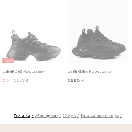
-100%
LeBERDES Кроссовки
LeBERDES Кроссовки
0
₴
5990
₴
5650 ₴
Женщинам
Обувь
Кроссовки и кеды
Кро
Главная