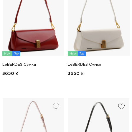
New
Top
New
Top
LeBERDES Сумка
LeBERDES Сумка
3650
₴
3650
₴