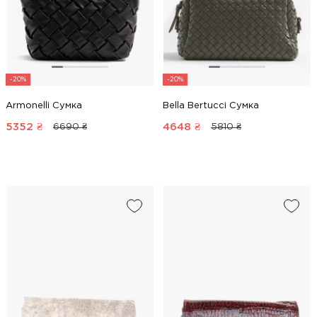
-20%
-20%
Armonelli Сумка
Bella Bertucci Сумка
5352
₴
4648
₴
6690 ₴
5810 ₴