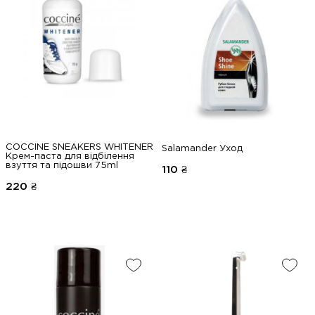
COCCINE SNEAKERS WHITENER
Salamander Уход
Крем-паста для відбілення
взуття та підошви 75ml
110
₴
220
₴