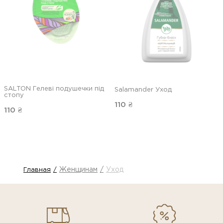
SALTON Гелеві подушечки під
Salamander Уход
стопу
110
₴
110
₴
Женщинам
Уход
Главная