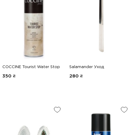
COCCINE Tourist Water Stop
Salamander Уход
350
₴
280
₴