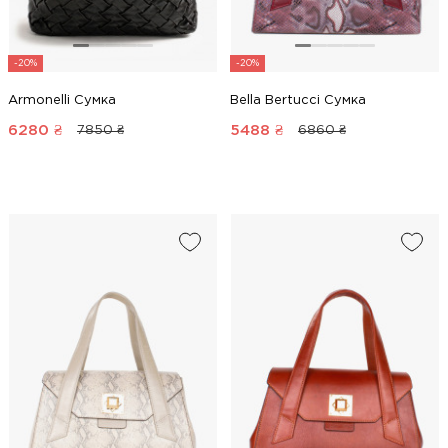
-20%
-20%
Armonelli Сумка
Bella Bertucci Сумка
6280
₴
5488
₴
7850 ₴
6860 ₴