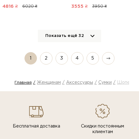
4816
₴
3555
₴
6020 ₴
3950 ₴
Показать ещё
32
1
2
3
4
5
Женщинам
Аксессуары
Сумки
Шопери и
Главная
Бесплатная доставка
Скидки постоянным
клиентам