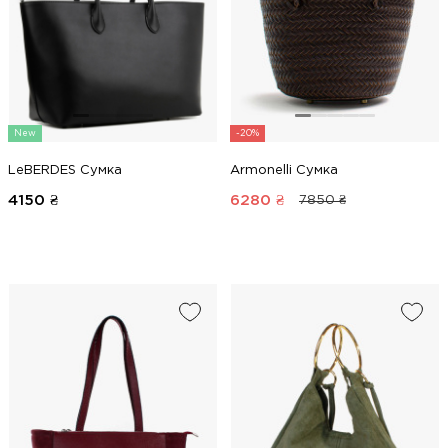
New
-20%
LeBERDES Сумка
Armonelli Сумка
4150
₴
6280
₴
7850 ₴