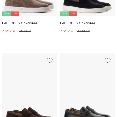
New
-15%
New
-15%
LeBERDES Слипоны
LeBERDES Слипоны
3357
₴
3697
₴
3950 ₴
4350 ₴