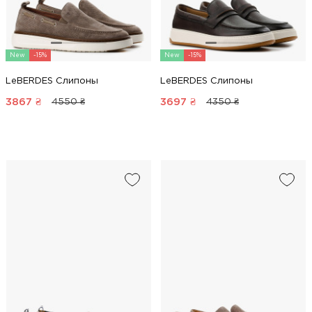
New
-15%
New
-15%
LeBERDES Слипоны
LeBERDES Слипоны
3867
₴
3697
₴
4550 ₴
4350 ₴