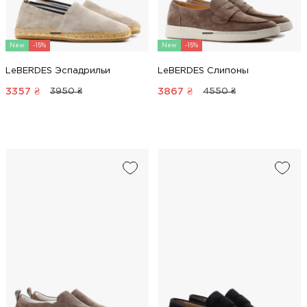
New
-15%
New
-15%
LeBERDES Эспадрильи
LeBERDES Слипоны
3357
₴
3867
₴
3950 ₴
4550 ₴