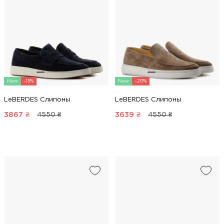
New
-15%
New
-20%
LeBERDES Слипоны
LeBERDES Слипоны
3867
₴
3639
₴
4550 ₴
4550 ₴