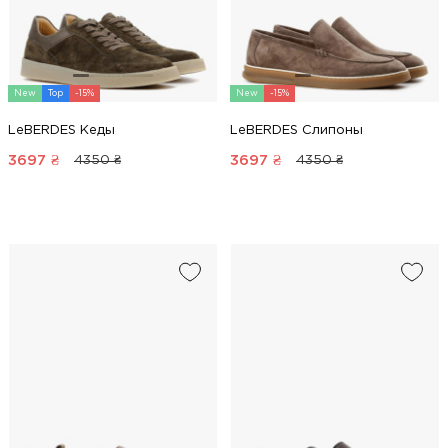
New
Top
-15%
New
-15%
LeBERDES Кеды
LeBERDES Слипоны
3697
₴
3697
₴
4350 ₴
4350 ₴