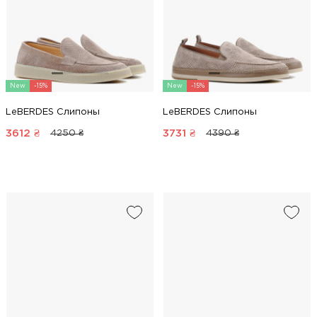
New
-15%
New
-15%
LeBERDES Слипоны
LeBERDES Слипоны
3612
₴
3731
₴
4250 ₴
4390 ₴