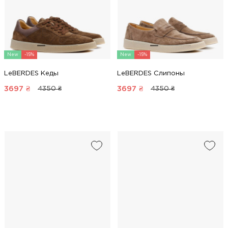
New
-15%
New
-15%
LeBERDES Кеды
LeBERDES Слипоны
3697
₴
3697
₴
4350 ₴
4350 ₴