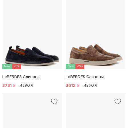
New
-15%
New
-15%
LeBERDES Слипоны
LeBERDES Слипоны
3731
₴
3612
₴
4390 ₴
4250 ₴