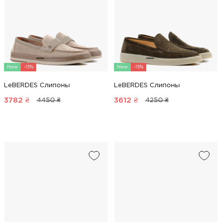
New
-15%
New
-15%
LeBERDES Слипоны
LeBERDES Слипоны
3782
₴
3612
₴
4450 ₴
4250 ₴