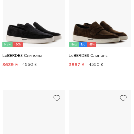
New
-20%
New
Top
-15%
LeBERDES Слипоны
LeBERDES Слипоны
3639
₴
3867
₴
4550 ₴
4550 ₴