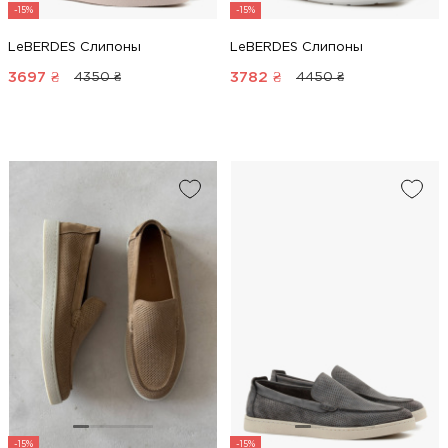
-15%
-15%
LeBERDES Слипоны
LeBERDES Слипоны
3697
₴
3782
₴
4350 ₴
4450 ₴
-15%
-15%