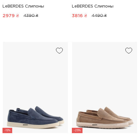
LeBERDES Слипоны
LeBERDES Слипоны
2979
₴
3816
₴
4390 ₴
4490 ₴
-15%
-25%