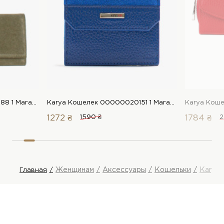
Karya Кошелек 00000019188 1 Магазин обуви “Favorite Shoes”
Karya Кошелек 00000020151 1 Магазин обуви “Favorite Shoes”
1272 ₴
1590 ₴
1784 ₴
2
Женщинам
Аксессуары
Кошельки
Karya
Главная