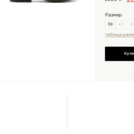
2
Размер
таблица разм
Куп