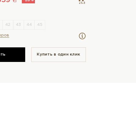
859 ₴
-28%
еров
ить
Купить в один клик