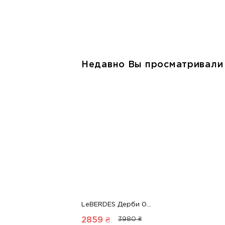
Недавно Вы просматривали
LeBERDES Дерби 00000011037 1 Магазин обуви “Favorite Shoes”
2859 ₴
3980 ₴