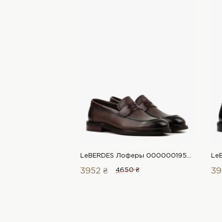
LeBERDES Лоферы 00000019566 1 Магазин обуви “Favorite Shoes”
3952 ₴
4650 ₴
39