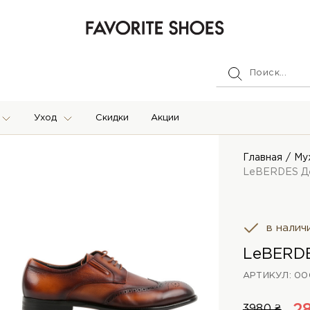
Уход
Скидки
Акции
Главная
Му
LeBERDES Д
в налич
LeBERDE
АРТИКУЛ: 00
3980 ₴