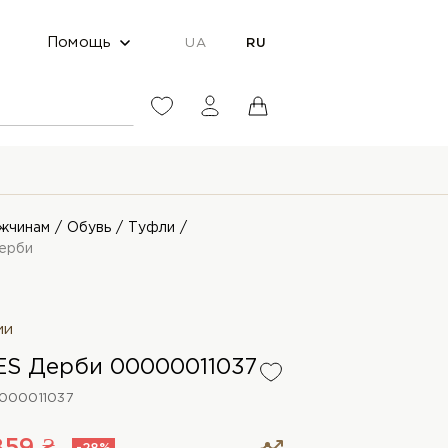
Помощь
UA
RU
жчинам
Обувь
Туфли
ерби
ии
S Дерби 00000011037
000011037