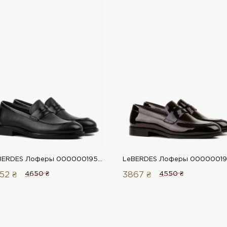
LeBERDES Лоферы 00000019565 1 Магазин обуви “Favorite Shoes”
52 ₴
4650 ₴
3867 ₴
4550 ₴