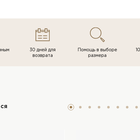
нным
30 дней для
Помощь в выборе
1
возврата
размера
ься