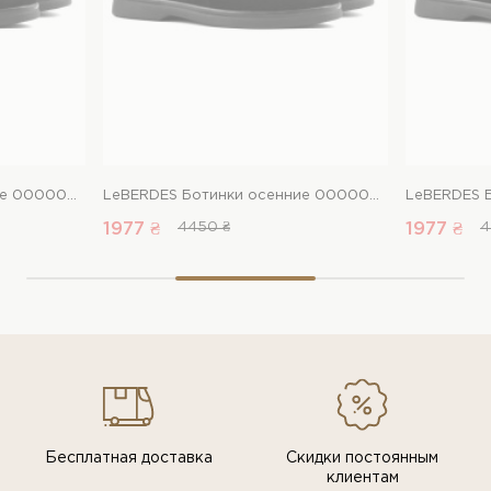
LeBERDES Ботинки осенние 00000015232 1 Магазин обуви “Favorite Shoes”
LeBERDES Ботинки осенние 00000015232 1 Магазин обуви “Favorite Shoes”
1977 ₴
4450 ₴
1977 ₴
4
Бесплатная доставка
Скидки постоянным
клиентам