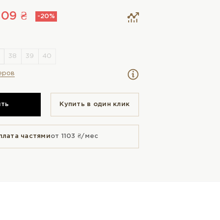
309 ₴
-20%
еров
ить
Купить в один клик
плата частями
от 1103 ₴/мес