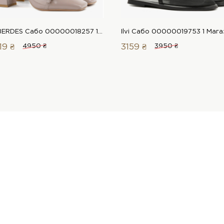
LeBERDES Сабо 00000018257 1 Магазин обуви “Favorite Shoes”
19 ₴
4950 ₴
3159 ₴
3950 ₴