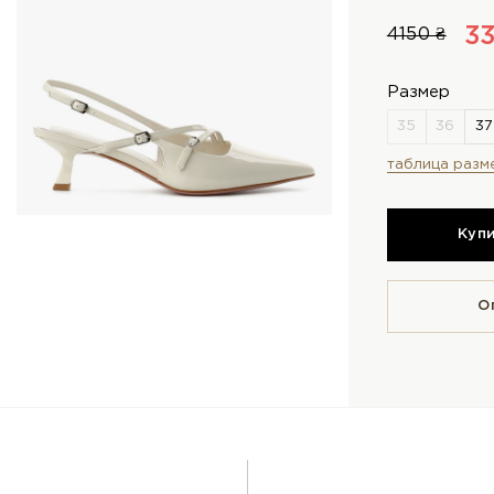
3
4150 ₴
Размер
таблица разм
Куп
О