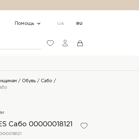
Помощь
UA
RU
нщинам
Обувь
Сабо
або
ии
S Сабо 00000018121
000018121