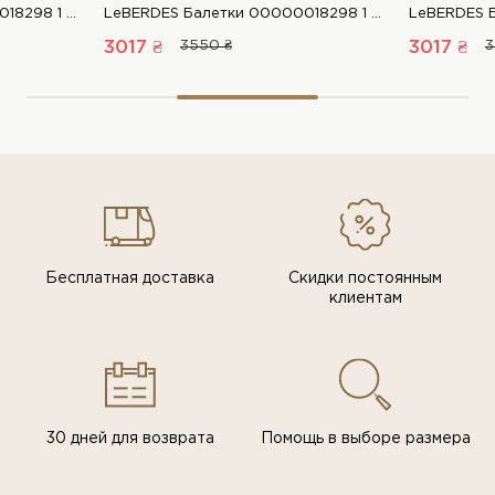
LeBERDES Балетки 00000018298 1 Магазин обуви “Favorite Shoes”
LeBERDES Балетки 00000018298 1 Магазин обуви “Favorite Shoes”
3017 ₴
3550 ₴
3017 ₴
3
Бесплатная доставка
Скидки постоянным
клиентам
30 дней для возврата
Помощь в выборе размера