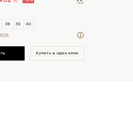
462 ₴
-15%
еров
ить
Купить в один клик