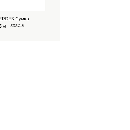
ERDES Сумка
5 ₴
3350 ₴