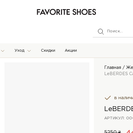
Уход
Скидки
Акции
Главная
Же
LeBERDES С
в налич
LeBERDE
АРТИКУЛ: 00
5250 ₴