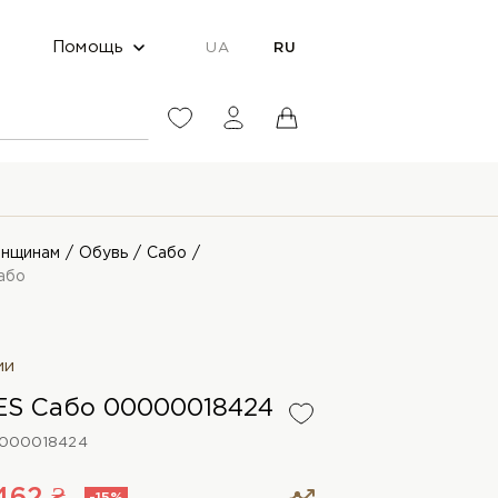
Помощь
UA
RU
нщинам
Обувь
Сабо
або
ии
S Сабо 00000018424
000018424