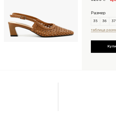
4
Размер
таблица разм
Куп