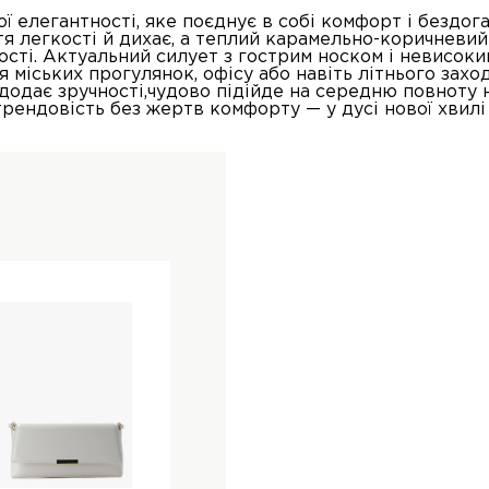
ої елегантності, яке поєднує в собі комфорт і бездог
тя легкості й дихає, а теплий карамельно-коричневий
сті. Актуальний силует з гострим носком і невисок
 міських прогулянок, офісу або навіть літнього захо
 додає зручності,чудово підійде на середню повноту н
рендовість без жертв комфорту — у дусі нової хвилі 