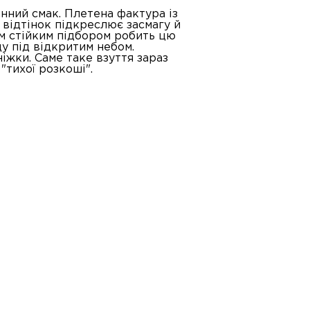
анний смак. Плетена фактура із
 відтінок підкреслює засмагу й
им стійким підбором робить цю
ду під відкритим небом.
іжки. Саме таке взуття зараз
"тихої розкоші".