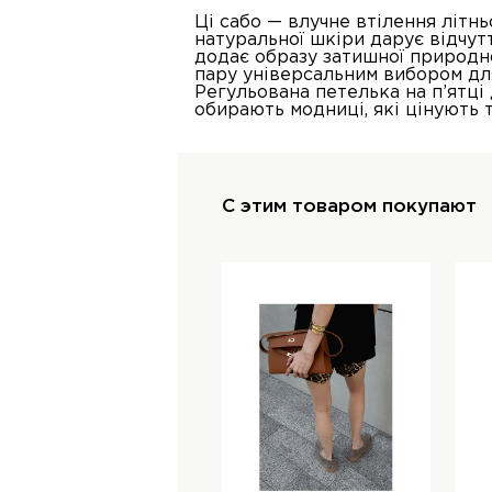
Ці сабо — влучне втілення літнь
натуральної шкіри дарує відчут
додає образу затишної природно
пару універсальним вибором для
Регульована петелька на п’ятці
обирають модниці, які цінують т
С этим товаром покупают