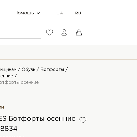
Помощь
UA
RU
нщинам
Обувь
Ботфорты
енние
отфорты осенние
ии
S Ботфорты осенние
18834