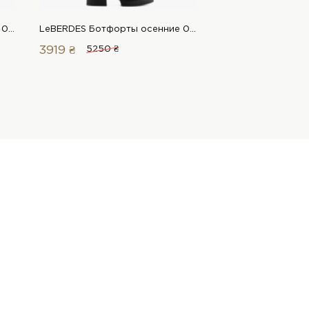
LeBERDES Ботфорты осенние 00000016564 1 Магазин обуви “Favorite Shoes”
LeBERDES Ботфорты осенние 00000016138 1 Магазин обуви “Favorite Shoes”
3919 ₴
5250 ₴
4819 ₴
7450 ₴