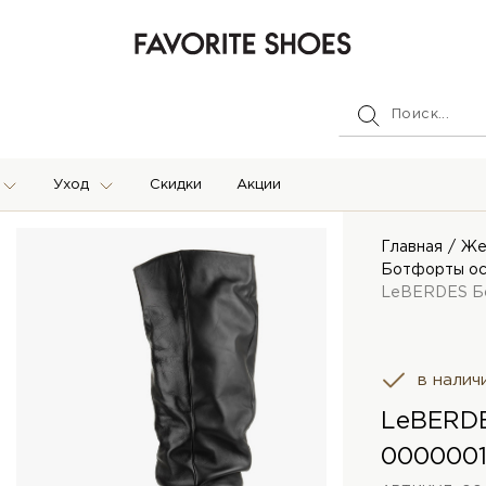
Уход
Скидки
Акции
Главная
Же
Ботфорты ос
LeBERDES Б
в налич
LeBERDE
000000