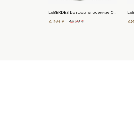
LeBERDES Ботфорты осенние 00000018937 1 Магазин обуви “Favorite Shoes”
4159 ₴
4950 ₴
48