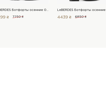
LeBERDES Ботфорты осенние 00000017730 1 Магазин обуви “Favorite Shoes”
99 ₴
7250 ₴
4439 ₴
6850 ₴