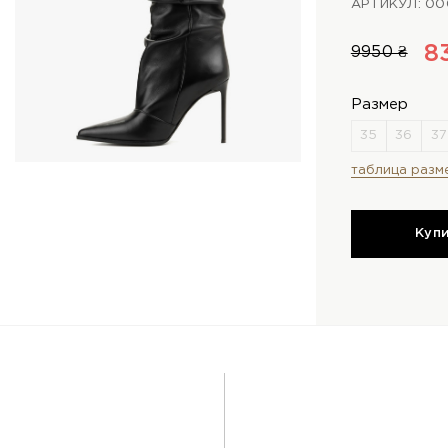
АРТИКУЛ: 00
8
9950 ₴
Размер
таблица разм
Куп