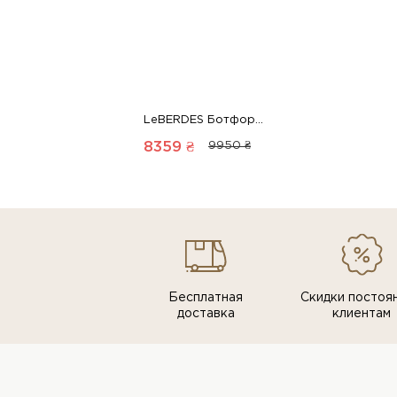
LeBERDES Ботфорты осенние 00000018834 1 Магазин обуви “Favorite Shoes”
8359 ₴
9950 ₴
Бесплатная
Скидки постоя
доставка
клиентам