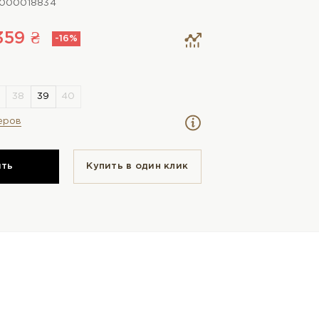
000018834
359 ₴
-16%
еров
ить
Купить в один клик