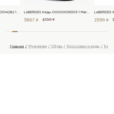
Arzoni Bazalini Кеды 00000014282 1 Магазин обуви “Favorite Shoes”
LeBERDES Кеды 00000019305 1 Магазин обуви “Favorite Shoes”
3867 ₴
4550 ₴
2599 ₴
Мужчинам
Обувь
Кроссовки и кеды
Кеды
Главная