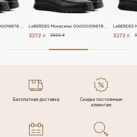
LeBERDES Мокасины 00000019878 1 Магазин обуви “Favorite Shoes”
LeBERDES Мокасины 00000019878 1 Магазин обуви “Favorite Shoes”
3272 ₴
3850 ₴
3272 ₴
3
Бесплатная доставка
Скидки постоянным
клиентам