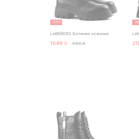
-60%
-5
LeBERDES Ботинки осенние
Le
1649
₴
21
4150 ₴