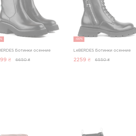
8%
-66%
BERDES Ботинки осенние
LeBERDES Ботинки осенние
99
₴
2259
₴
6650 ₴
6550 ₴