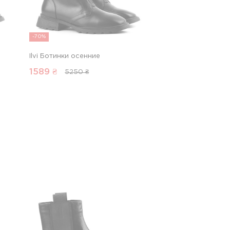
-70%
Ilvi Ботинки осенние
1589
₴
5250 ₴