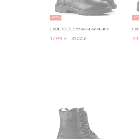
-62%
-5
LeBERDES Ботинки осенние
Le
1799
₴
23
4700 ₴