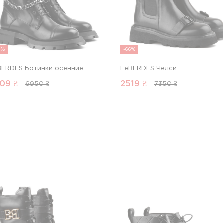
0%
-66%
BERDES Ботинки осенние
LeBERDES Челси
09
₴
2519
₴
6950 ₴
7350 ₴