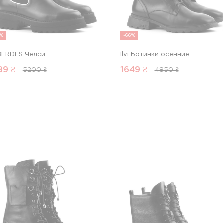
8%
-66%
BERDES Челси
Ilvi Ботинки осенние
89
₴
1649
₴
5200 ₴
4850 ₴