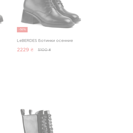
-56%
LeBERDES Ботинки осенние
2229
₴
5100 ₴