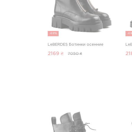
-69%
-6
LeBERDES Ботинки осенние
Le
2169
₴
21
7050 ₴