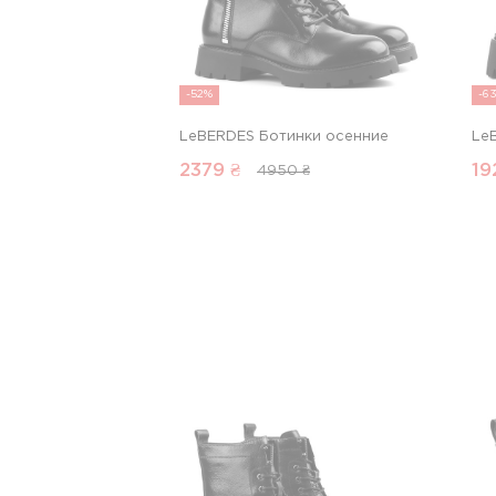
-52%
-6
LeBERDES Ботинки осенние
Le
2379
₴
19
4950 ₴