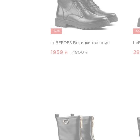
-59%
-6
LeBERDES Ботинки осенние
Le
1959
₴
28
4800 ₴