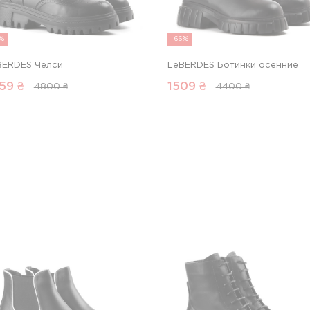
1%
-66%
BERDES Челси
LeBERDES Ботинки осенние
59
₴
1509
₴
4800 ₴
4400 ₴