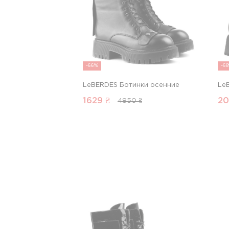
-66%
-6
LeBERDES Ботинки осенние
Le
1629
₴
20
4850 ₴