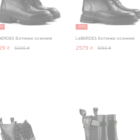
3%
-50%
BERDES Ботинки осенние
LeBERDES Ботинки осенние
29
₴
2579
₴
5200 ₴
5150 ₴