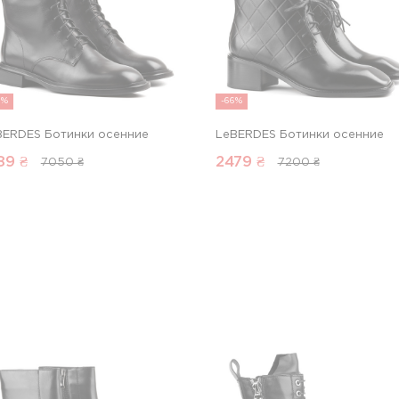
9%
-66%
BERDES Ботинки осенние
LeBERDES Ботинки осенние
89
₴
2479
₴
7050 ₴
7200 ₴