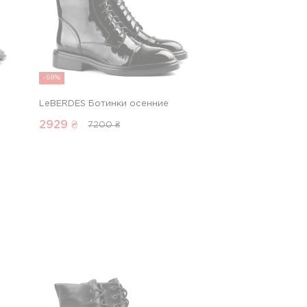
-59%
LeBERDES Ботинки осенние
2929
₴
7200 ₴