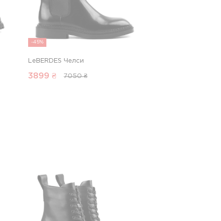
-45%
LeBERDES Челси
3899
₴
7050 ₴