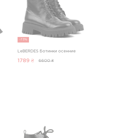
-73%
LeBERDES Ботинки осенние
1789
₴
6600 ₴