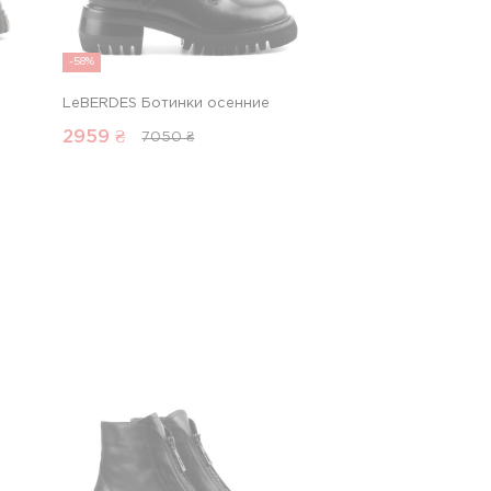
-58%
LeBERDES Ботинки осенние
2959
₴
7050 ₴