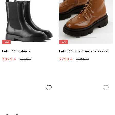
-58%
-60%
LeBERDES Челси
LeBERDES Ботинки осенние
3029
₴
2799
₴
7250 ₴
7050 ₴