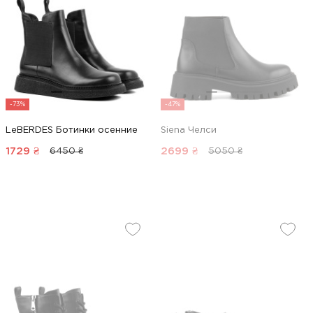
-73%
-47%
LeBERDES Ботинки осенние
Siena Челси
1729
₴
2699
₴
6450 ₴
5050 ₴