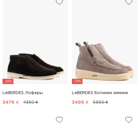
-20%
-37%
LeBERDES Лоферы
LeBERDES Ботинки зимние
3479
₴
3499
₴
4350 ₴
5550 ₴