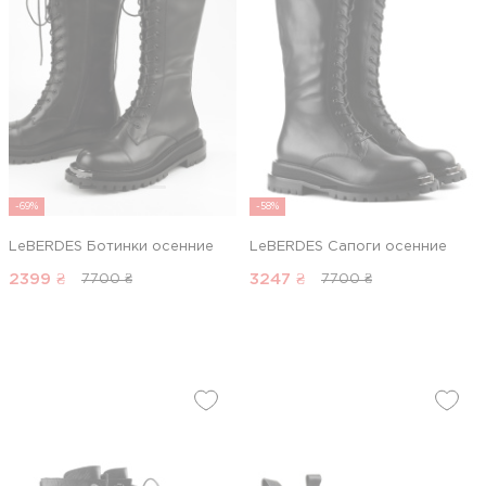
-69%
-58%
LeBERDES Ботинки осенние
LeBERDES Сапоги осенние
2399
₴
3247
₴
7700 ₴
7700 ₴