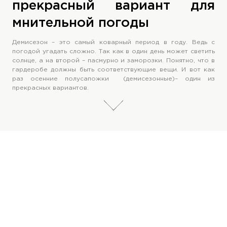
прекрасный вариант для
мнительной погоды
Демисезон – это самый коварный период в году. Ведь с
погодой угадать сложно. Так как в один день может светить
солнце, а на второй – пасмурно и заморозки. Понятно, что в
гардеробе должны быть соответствующие вещи. И вот как
раз осенние полусапожки (демисезонные)– один из
прекрасных вариантов.