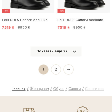
-16%
-16%
LeBERDES Сапоги осенние
LeBERDES Сапоги осенние
7519
₴
7519
₴
8950 ₴
8950 ₴
Показать ещё
27
1
2
Женщинам
Обувь
Сапоги
Сапоги осенни
Главная