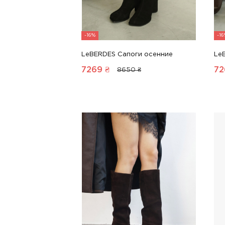
-16%
-1
LeBERDES Сапоги осенние
Le
7269
₴
72
8650 ₴