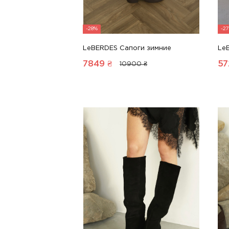
-28%
-2
LeBERDES Сапоги зимние
Le
7849
₴
57
10900 ₴