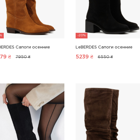
6%
-20%
BERDES Сапоги осенние
LeBERDES Сапоги осенние
79
₴
5239
₴
7950 ₴
6550 ₴