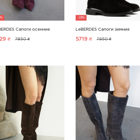
7%
-28%
BERDES Сапоги осенние
LeBERDES Сапоги зимние
29
₴
5719
₴
7850 ₴
7950 ₴