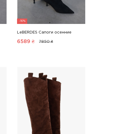
-16%
LeBERDES Сапоги осенние
6589
₴
7850 ₴