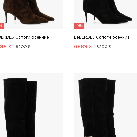
6%
-16%
BERDES Сапоги осенние
LeBERDES Сапоги осенние
89
₴
6889
₴
8200 ₴
8200 ₴