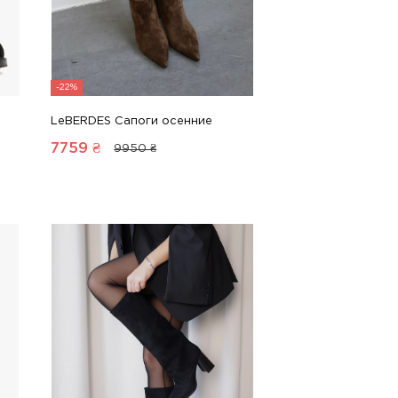
-22%
LeBERDES Сапоги осенние
7759
₴
9950 ₴