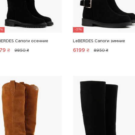
3%
-31%
BERDES Сапоги осенние
LeBERDES Сапоги зимние
79
₴
6199
₴
9850 ₴
8950 ₴