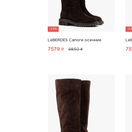
-23%
-2
LeBERDES Сапоги осенние
Le
7579
₴
75
9850 ₴