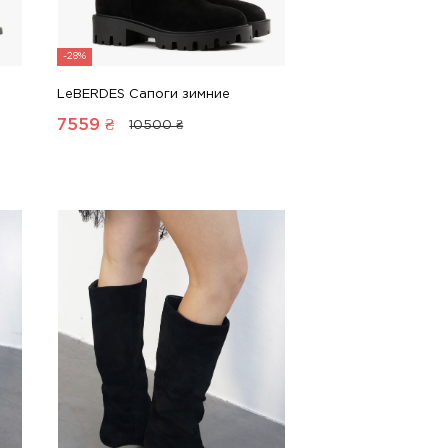
-28%
LeBERDES Сапоги зимние
7559
₴
10500 ₴