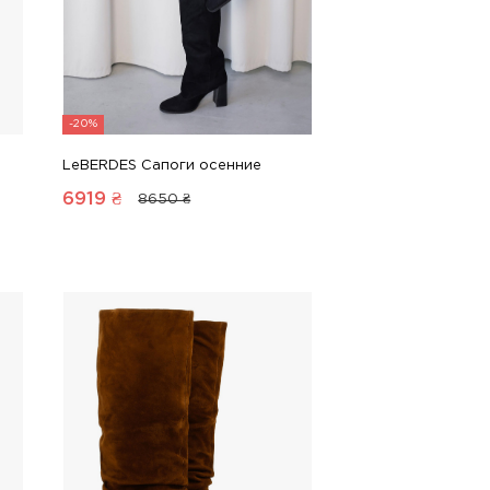
-20%
LeBERDES Сапоги осенние
6919
₴
8650 ₴