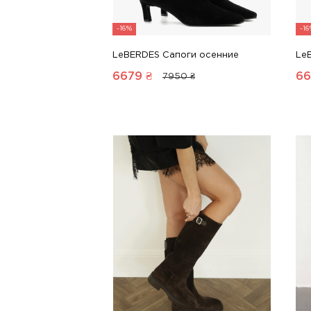
-16%
-1
LeBERDES Сапоги осенние
Le
6679
₴
66
7950 ₴