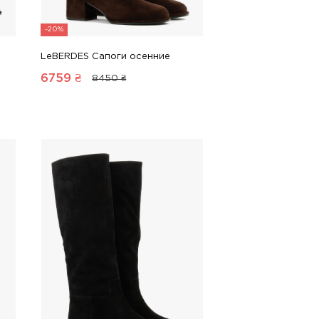
-20%
LeBERDES Сапоги осенние
6759
₴
8450 ₴