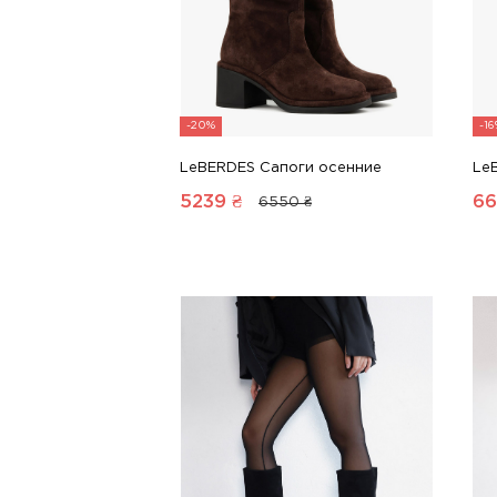
-20%
-1
LeBERDES Сапоги осенние
Le
5239
₴
66
6550 ₴