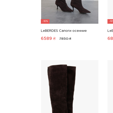
-16%
-1
LeBERDES Сапоги осенние
Le
6589
₴
68
7850 ₴