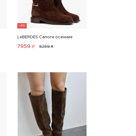
-4%
LeBERDES Сапоги осенние
7959
₴
8269 ₴