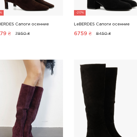
6%
-20%
BERDES Сапоги осенние
LeBERDES Сапоги осенние
79
₴
6759
₴
7950 ₴
8450 ₴