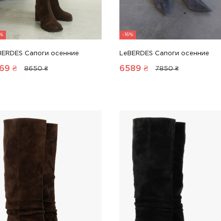
6%
-16%
BERDES Сапоги осенние
LeBERDES Сапоги осенние
69
₴
6589
₴
8650 ₴
7850 ₴