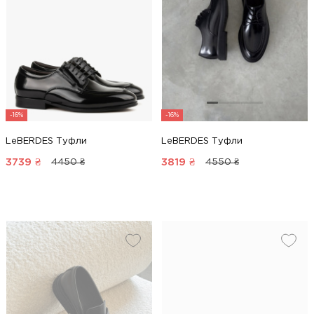
-16%
-16%
LeBERDES Туфли
LeBERDES Туфли
3739
₴
3819
₴
4450 ₴
4550 ₴