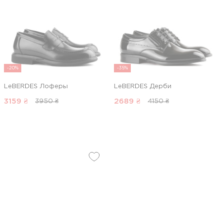
-20%
-35%
LeBERDES Лоферы
LeBERDES Дерби
3159
₴
2689
₴
3950 ₴
4150 ₴