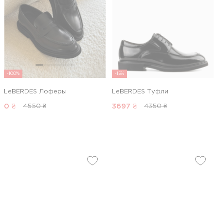
-100%
-15%
LeBERDES Лоферы
LeBERDES Туфли
0
₴
3697
₴
4550 ₴
4350 ₴