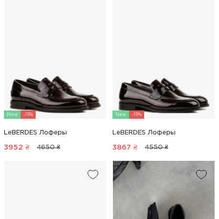
New
-15%
New
-15%
LeBERDES Лоферы
LeBERDES Лоферы
3952
₴
3867
₴
4650 ₴
4550 ₴