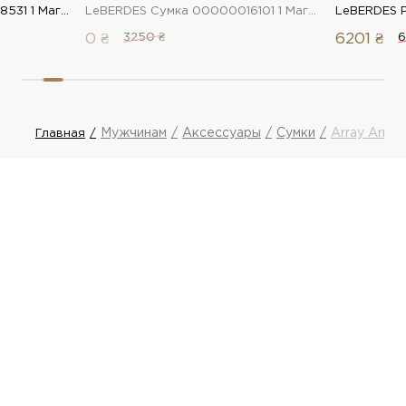
LeBERDES Сумка 00000018531 1 Магазин обуви “Favorite Shoes”
LeBERDES Сумка 00000016101 1 Магазин обуви “Favorite Shoes”
0 ₴
3250 ₴
6201 ₴
6
Мужчинам
Аксессуары
Сумки
Array Array
Главная