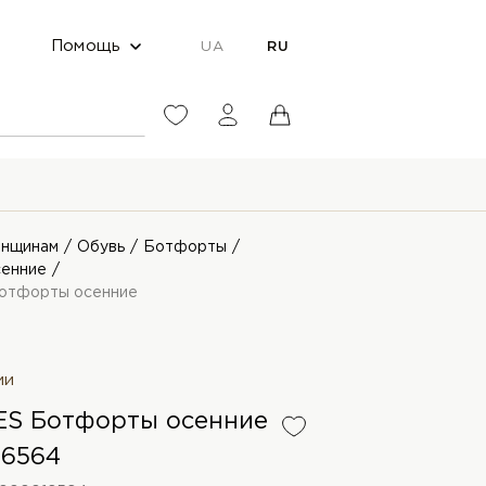
Помощь
UA
RU
нщинам
Обувь
Ботфорты
енние
отфорты осенние
ии
S Ботфорты осенние
16564