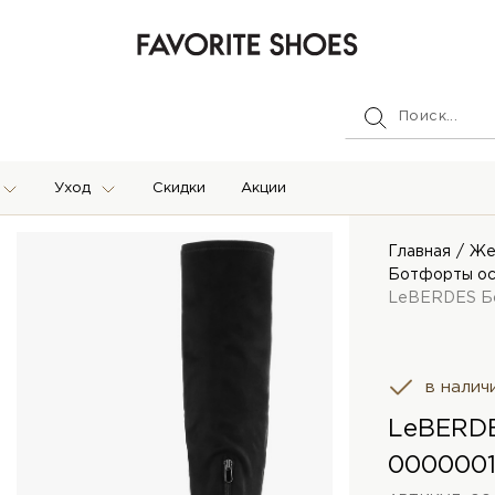
Уход
Скидки
Акции
Главная
Же
Ботфорты ос
LeBERDES Б
в налич
LeBERDE
000000