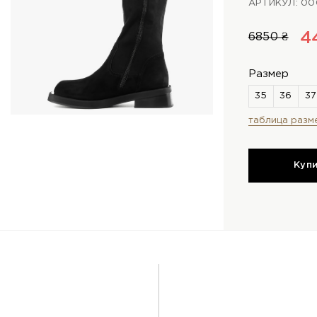
АРТИКУЛ: 0
4
6850 ₴
Размер
таблица разм
Куп