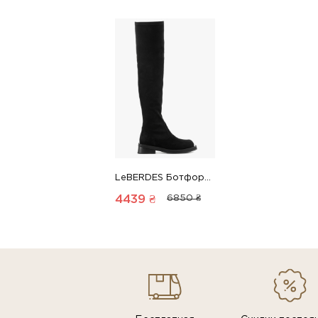
LeBERDES Ботфорты осенние 00000016564 1 Магазин обуви “Favorite Shoes”
4439 ₴
6850 ₴