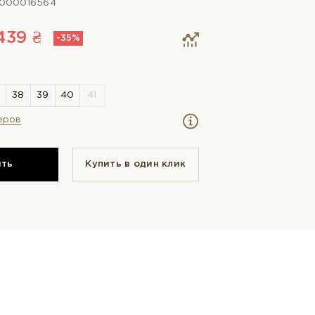
0000016564
439 ₴
-35%
еров
ить
Купить в один клик