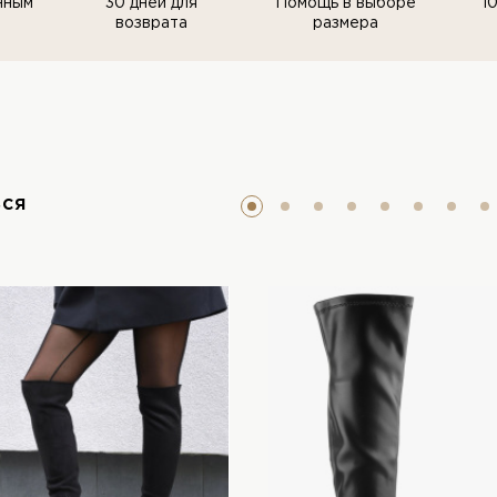
нным
30 дней для
Помощь в выборе
1
возврата
размера
ься