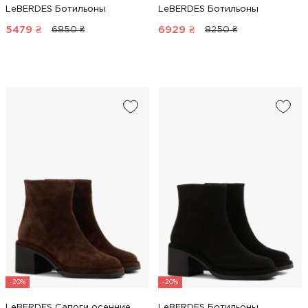
LeBERDES Ботильоны
LeBERDES Ботильоны
5479
₴
6929
₴
6850 ₴
8250 ₴
-20%
-20%
LeBERDES Сапоги осенние
LeBERDES Ботильоны