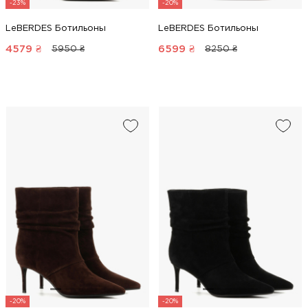
-23%
-20%
LeBERDES Ботильоны
LeBERDES Ботильоны
4579
₴
6599
₴
5950 ₴
8250 ₴
-20%
-20%