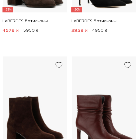
-23%
-20%
LeBERDES Ботильоны
LeBERDES Ботильоны
4579
₴
3959
₴
5950 ₴
4950 ₴