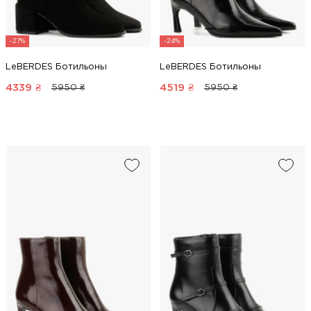
-27%
-24%
LeBERDES Ботильоны
LeBERDES Ботильоны
4339
₴
4519
₴
5950 ₴
5950 ₴