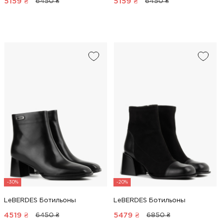
5159
₴
5159
₴
6450 ₴
6450 ₴
-30%
-20%
LeBERDES Ботильоны
LeBERDES Ботильоны
4519
₴
5479
₴
6450 ₴
6850 ₴