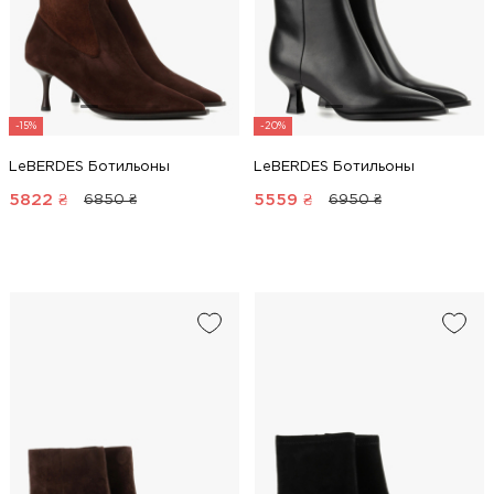
-15%
-20%
LeBERDES Ботильоны
LeBERDES Ботильоны
5822
₴
5559
₴
6850 ₴
6950 ₴