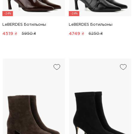
-24%
-24%
LeBERDES Ботильоны
LeBERDES Ботильоны
4519
₴
4749
₴
5950 ₴
6250 ₴