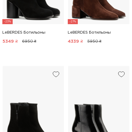
-23%
-27%
LeBERDES Ботильоны
LeBERDES Ботильоны
5349
₴
4339
₴
6950 ₴
5950 ₴