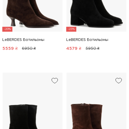
-20%
-23%
LeBERDES Ботильоны
LeBERDES Ботильоны
5559
₴
4579
₴
6950 ₴
5950 ₴