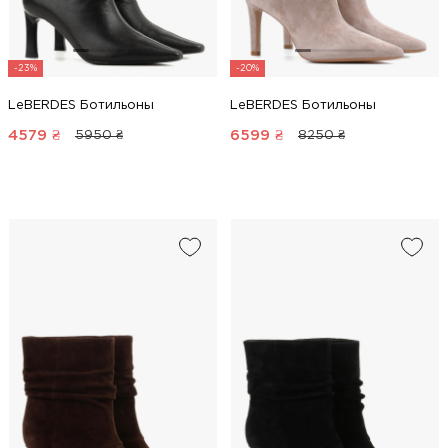
-23%
-20%
LeBERDES Ботильоны
LeBERDES Ботильоны
4579
₴
6599
₴
5950 ₴
8250 ₴