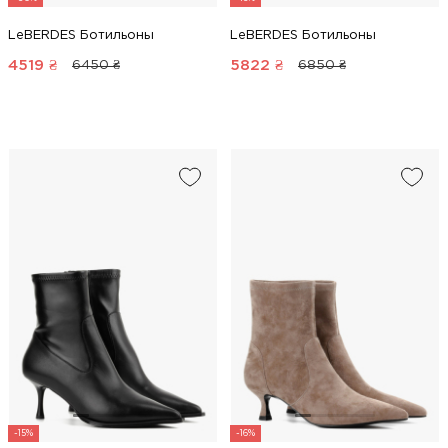
LeBERDES Ботильоны
LeBERDES Ботильоны
4519
₴
5822
₴
6450 ₴
6850 ₴
-15%
-16%