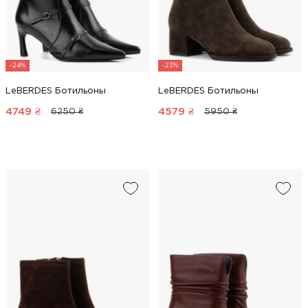
-24%
-23%
LeBERDES Ботильоны
LeBERDES Ботильоны
4749
₴
4579
₴
6250 ₴
5950 ₴