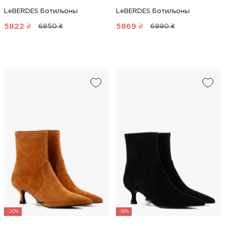
LeBERDES Ботильоны
LeBERDES Ботильоны
5822
₴
5869
₴
6850 ₴
6990 ₴
-20%
-16%