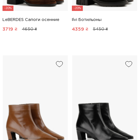
-20%
-20%
LeBERDES Сапоги осенние
Ilvi Ботильоны
3719
₴
4359
₴
4650 ₴
5450 ₴