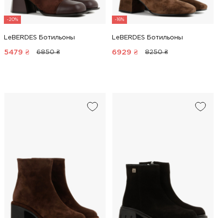
-20%
-16%
LeBERDES Ботильоны
LeBERDES Ботильоны
5479
₴
6929
₴
6850 ₴
8250 ₴