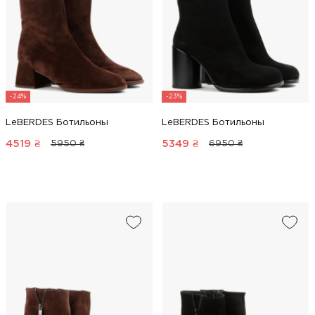
-24%
-23%
LeBERDES Ботильоны
LeBERDES Ботильоны
4519
₴
5349
₴
5950 ₴
6950 ₴