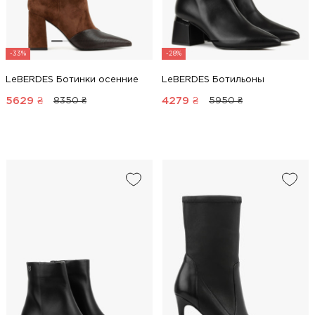
-33%
-28%
LeBERDES Ботинки осенние
LeBERDES Ботильоны
5629
₴
4279
₴
8350 ₴
5950 ₴