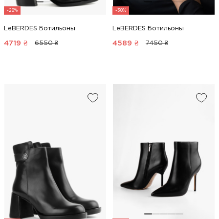
-28%
-38%
LeBERDES Ботильоны
LeBERDES Ботильоны
4719
₴
4589
₴
6550 ₴
7450 ₴