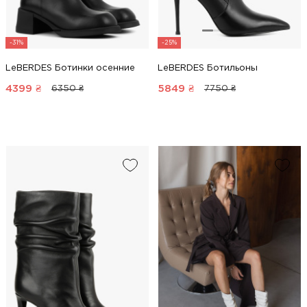
-31%
-25%
LeBERDES Ботинки осенние
LeBERDES Ботильоны
4399
₴
5849
₴
6350 ₴
7750 ₴