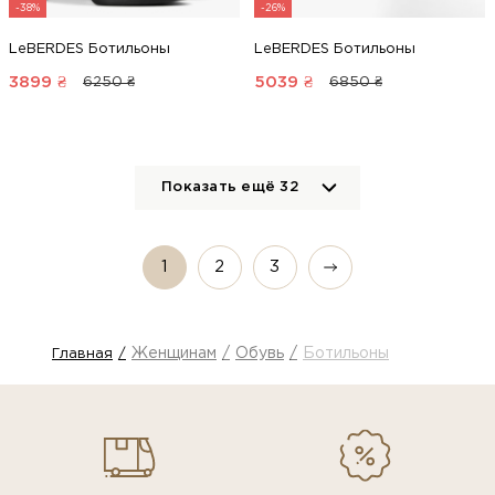
-38%
-26%
LeBERDES Ботильоны
LeBERDES Ботильоны
3899
₴
5039
₴
6250 ₴
6850 ₴
Показать ещё
32
1
2
3
Женщинам
Обувь
Ботильоны
Главная