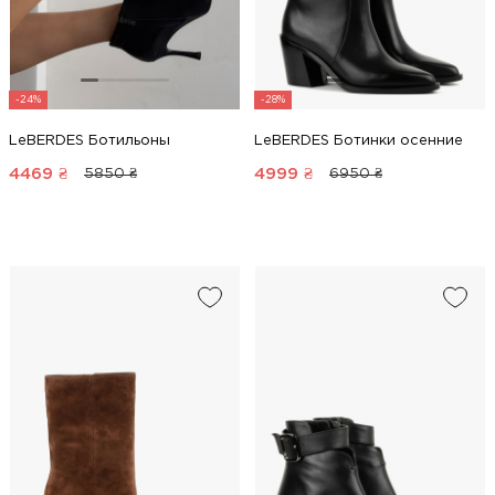
-24%
-28%
LeBERDES Ботильоны
LeBERDES Ботинки осенние
4469
₴
4999
₴
5850 ₴
6950 ₴