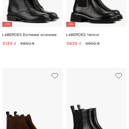
-25%
-16%
LeBERDES Ботинки осенние
LeBERDES Челси
5139
₴
5839
₴
6850 ₴
6950 ₴