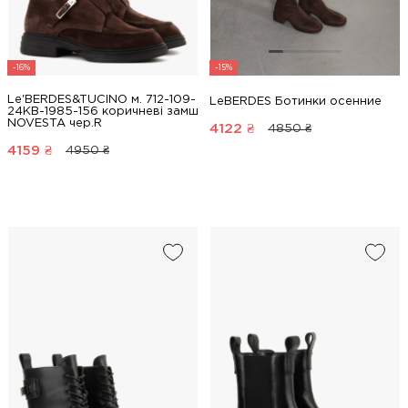
-16%
-15%
Le'BERDES&TUCINO м. 712-109-
LeBERDES Ботинки осенние
24KB-1985-156 коричневі замш
NOVESTA чер.R
4122
₴
4850 ₴
4159
₴
4950 ₴