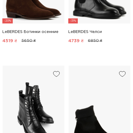
-20%
-31%
LeBERDES Ботинки осенние
LeBERDES Челси
4519
₴
4739
₴
5650 ₴
6850 ₴