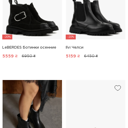
-20%
-20%
LeBERDES Ботинки осенние
Ilvi Челси
5559
₴
5159
₴
6950 ₴
6450 ₴