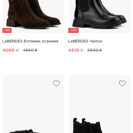
-16%
-20%
LeBERDES Ботинки осенние
LeBERDES Челси
4069
₴
4519
₴
4850 ₴
5650 ₴