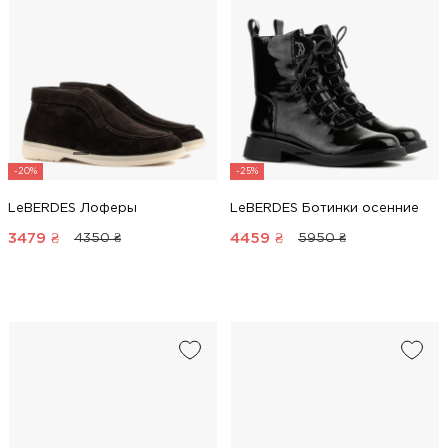
-20%
-25%
LeBERDES Лоферы
LeBERDES Ботинки осенние
3479
₴
4459
₴
4350 ₴
5950 ₴