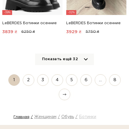
-39%
-32%
LeBERDES Ботинки осенние
LeBERDES Ботинки осенние
3839
₴
3929
₴
6250 ₴
5750 ₴
Показать ещё
32
1
2
3
4
5
6
...
8
Женщинам
Обувь
Ботинки
Главная