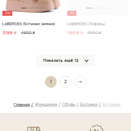
-35%
-16%
LeBERDES Ботинки зимние
LeBERDES Лоферы
3199
₴
3909
₴
4950 ₴
4650 ₴
Показать ещё
12
1
2
Женщинам
Обувь
Ботинки
Ботинки зимн
Главная