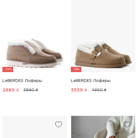
-33%
-28%
LeBERDES Лоферы
LeBERDES Лоферы
2689
₴
3559
₴
3990 ₴
4950 ₴