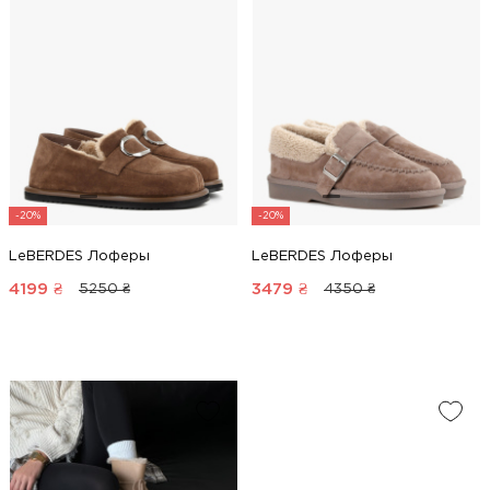
-20%
-20%
LeBERDES Лоферы
LeBERDES Лоферы
4199
₴
3479
₴
5250 ₴
4350 ₴