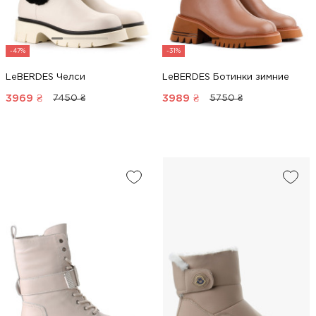
-47%
-31%
LeBERDES Челси
LeBERDES Ботинки зимние
3969
₴
3989
₴
7450 ₴
5750 ₴