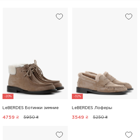
-20%
-32%
LeBERDES Ботинки зимние
LeBERDES Лоферы
4759
₴
3549
₴
5950 ₴
5250 ₴