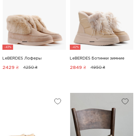
-43%
-42%
LeBERDES Лоферы
LeBERDES Ботинки зимние
2429
₴
2849
₴
4250 ₴
4950 ₴