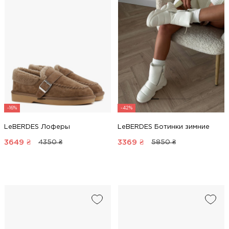
-16%
-42%
LeBERDES Лоферы
LeBERDES Ботинки зимние
3649
₴
3369
₴
4350 ₴
5850 ₴