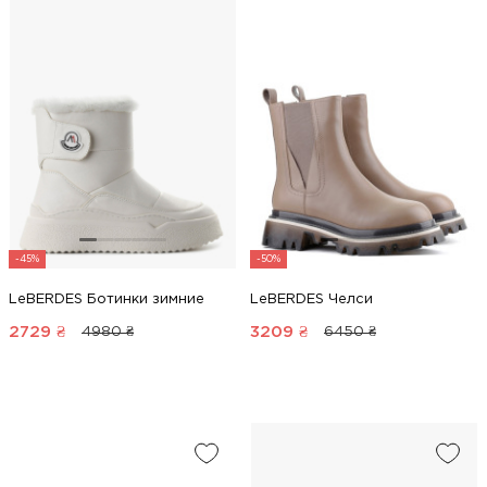
-45%
-50%
LeBERDES Ботинки зимние
LeBERDES Челси
2729
₴
3209
₴
4980 ₴
6450 ₴