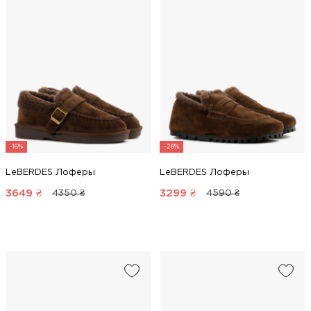
-16%
-28%
LeBERDES Лоферы
LeBERDES Лоферы
3649
₴
3299
₴
4350 ₴
4590 ₴