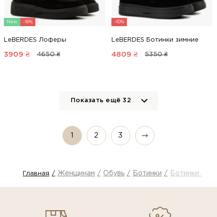
New
-16%
-10%
LeBERDES Лоферы
LeBERDES Ботинки зимние
3909
₴
4809
₴
4650 ₴
5350 ₴
Показать ещё
32
1
2
3
Женщинам
Обувь
Ботинки
Ботинки зимн
Главная