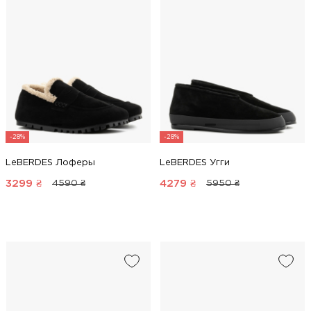
-28%
-28%
LeBERDES Лоферы
LeBERDES Угги
3299
₴
4279
₴
4590 ₴
5950 ₴