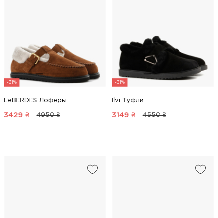
-31%
-31%
LeBERDES Лоферы
Ilvi Туфли
3429
₴
3149
₴
4950 ₴
4550 ₴