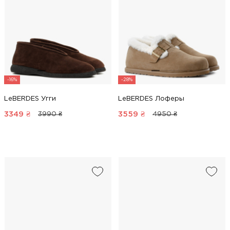
-16%
-28%
LeBERDES Угги
LeBERDES Лоферы
3349
₴
3559
₴
3990 ₴
4950 ₴