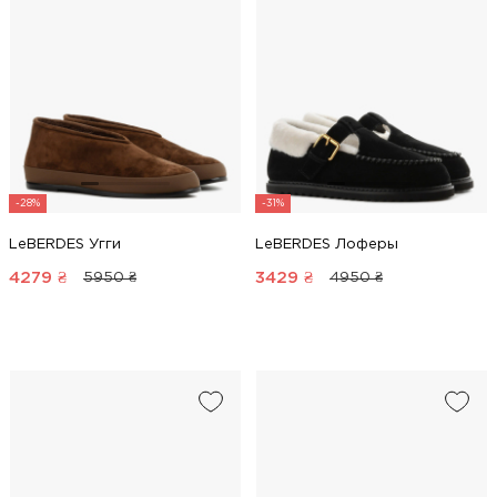
-28%
-31%
LeBERDES Угги
LeBERDES Лоферы
4279
₴
3429
₴
5950 ₴
4950 ₴