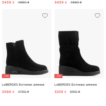
3459
₴
3459
₴
4990 ₴
4990 ₴
-24%
-35%
LeBERDES Ботинки зимние
LeBERDES Ботинки зимние
3589
₴
3339
₴
4750 ₴
5150 ₴