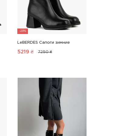
-28%
LeBERDES Сапоги зимние
5219
₴
7250 ₴