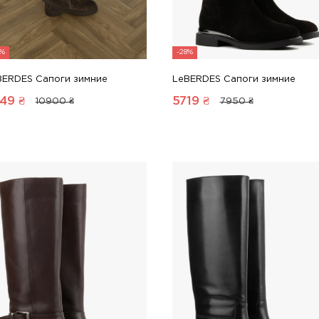
8%
-28%
BERDES Сапоги зимние
LeBERDES Сапоги зимние
49
₴
5719
₴
10900 ₴
7950 ₴