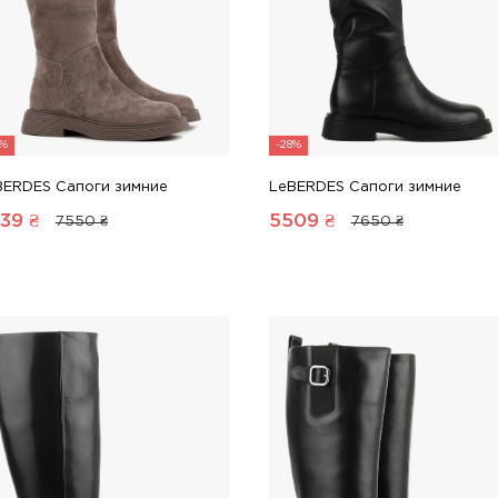
8%
-28%
BERDES Сапоги зимние
LeBERDES Сапоги зимние
39
₴
5509
₴
7550 ₴
7650 ₴