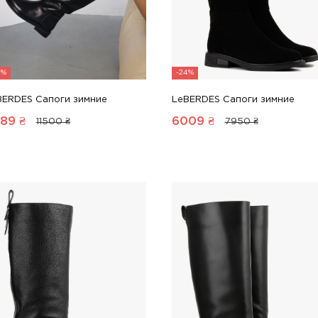
4%
-24%
BERDES Сапоги зимние
LeBERDES Сапоги зимние
89
₴
6009
₴
11500 ₴
7950 ₴