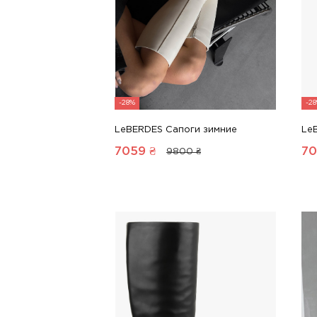
-28%
-2
LeBERDES Сапоги зимние
Le
7059
₴
70
9800 ₴