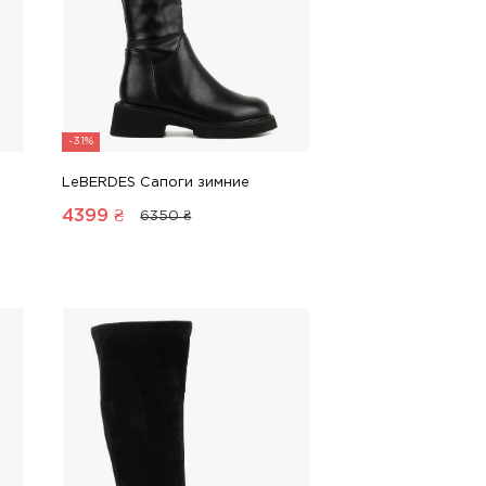
-31%
LeBERDES Сапоги зимние
4399
₴
6350 ₴