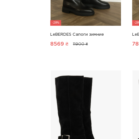
-28%
-2
LeBERDES Сапоги зимние
Le
8569
₴
78
11900 ₴