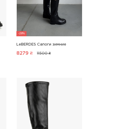
-28%
LeBERDES Сапоги зимние
8279
₴
11500 ₴