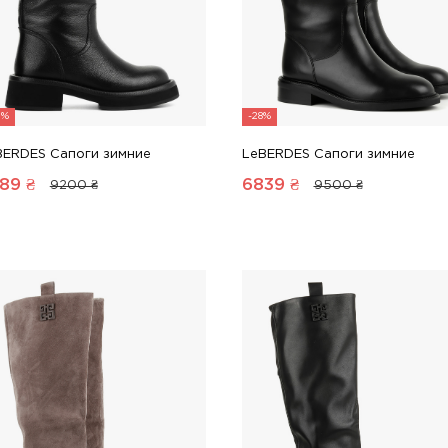
2%
-28%
BERDES Сапоги зимние
LeBERDES Сапоги зимние
89
₴
6839
₴
9200 ₴
9500 ₴