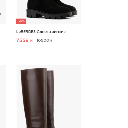
-28%
LeBERDES Сапоги зимние
7559
₴
10500 ₴