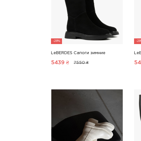
-28%
-2
LeBERDES Сапоги зимние
Le
5439
₴
54
7550 ₴