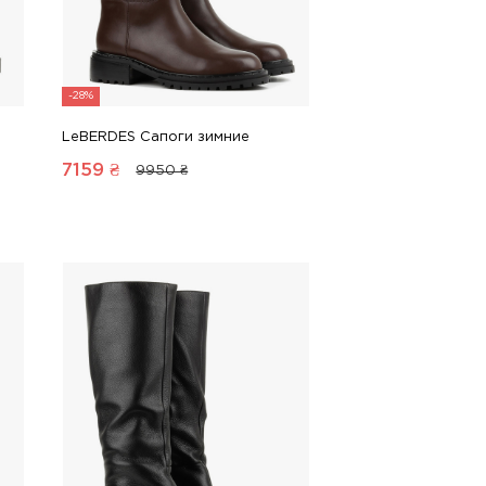
-28%
LeBERDES Сапоги зимние
7159
₴
9950 ₴