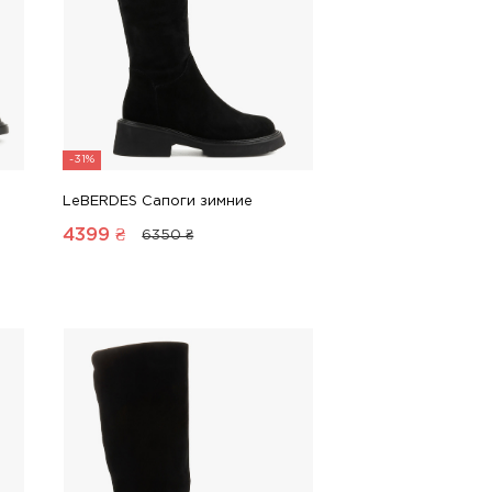
-31%
LeBERDES Сапоги зимние
4399
₴
6350 ₴