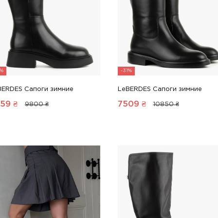
8%
-31%
BERDES Сапоги зимние
LeBERDES Сапоги зимние
59
₴
7509
₴
9800 ₴
10850 ₴