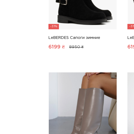
-31%
-3
LeBERDES Сапоги зимние
Le
6199
₴
61
8950 ₴