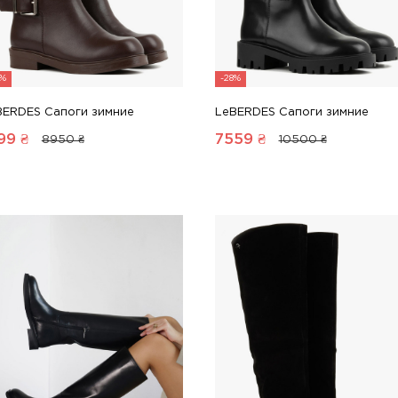
1%
-28%
BERDES Сапоги зимние
LeBERDES Сапоги зимние
99
₴
7559
₴
8950 ₴
10500 ₴