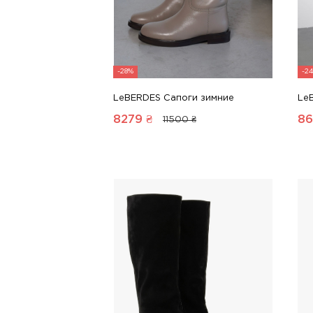
-28%
-2
LeBERDES Сапоги зимние
Le
8279
₴
86
11500 ₴