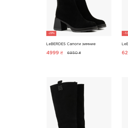
-28%
-3
LeBERDES Сапоги зимние
Le
4999
₴
62
6950 ₴