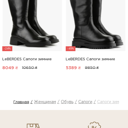
-24%
-45%
LeBERDES Сапоги зимние
LeBERDES Сапоги зимние
8049
₴
5389
₴
10650 ₴
9850 ₴
Женщинам
Обувь
Сапоги
Сапоги зимние
Главная