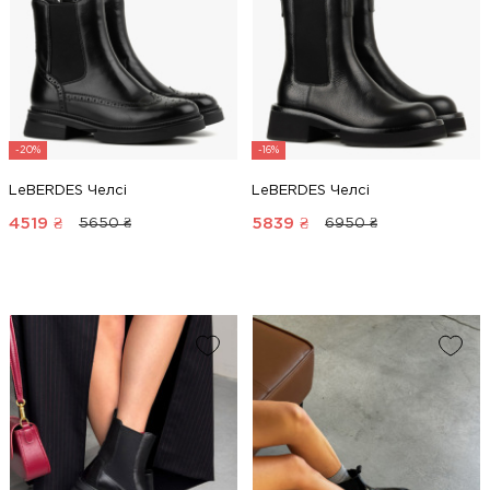
-20%
-16%
LeBERDES Челсі
LeBERDES Челсі
4519
₴
5839
₴
5650 ₴
6950 ₴