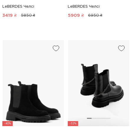
LeBERDES Челсі
LeBERDES Челсі
3419
₴
5909
₴
5850 ₴
6950 ₴
-40%
-32%