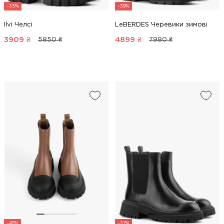
-33%
-39%
Ilvi Челсі
LeBERDES Черевики зимові
3909
₴
4899
₴
5850 ₴
7980 ₴
-45%
-37%