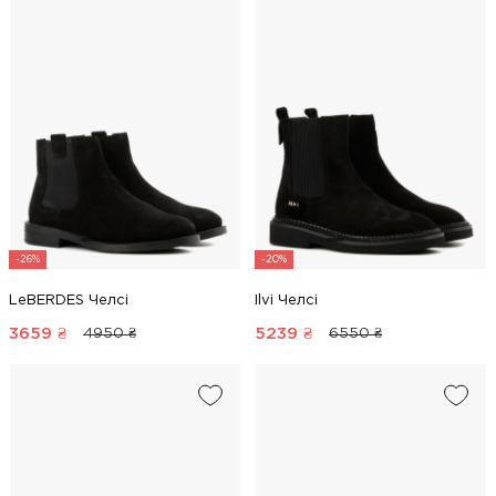
-26%
-20%
LeBERDES Челсі
Ilvi Челсі
3659
₴
5239
₴
4950 ₴
6550 ₴