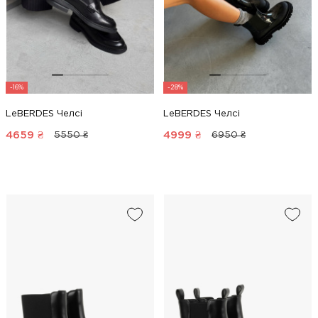
-16%
-28%
LeBERDES Челсі
LeBERDES Челсі
4659
₴
4999
₴
5550 ₴
6950 ₴