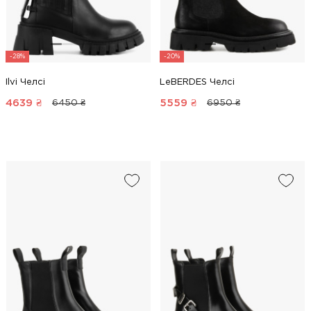
-28%
-20%
Ilvi Челсі
LeBERDES Челсі
4639
₴
5559
₴
6450 ₴
6950 ₴