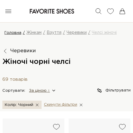
Жінкам
Взуття
Черевики
Челсі жіночі
Головна
Черевики
Жіночі чорні челсі
69 товарів
Фільтрувати
Сортувати:
За цiною ↑
Скинути фiльтри
Колір: Чорний