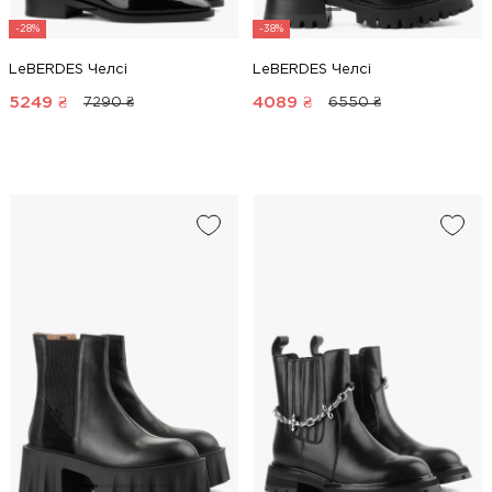
-28%
-38%
LeBERDES Челсі
LeBERDES Челсі
5249
₴
4089
₴
7290 ₴
6550 ₴