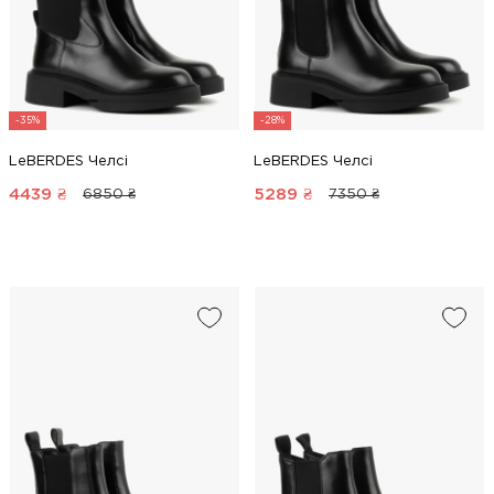
-35%
-28%
LeBERDES Челсі
LeBERDES Челсі
4439
₴
5289
₴
6850 ₴
7350 ₴