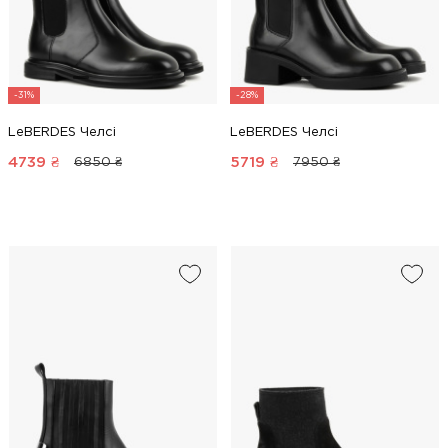
-31%
-28%
LeBERDES Челсі
LeBERDES Челсі
4739
₴
5719
₴
6850 ₴
7950 ₴