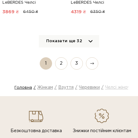
LeBERDES Челсі
LeBERDES Челсі
3869
₴
4319
₴
6450 ₴
6350 ₴
Показати ще
32
1
2
3
Жінкам
Взуття
Черевики
Челсі жіночі
Головна
Безкоштовна доставка
Знижки постiйним клiєнтам