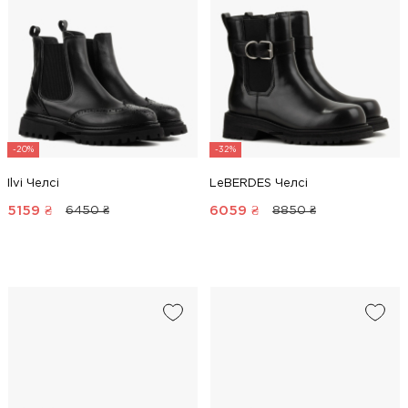
-20%
-32%
Ilvi Челсі
LeBERDES Челсі
5159
₴
6059
₴
6450 ₴
8850 ₴