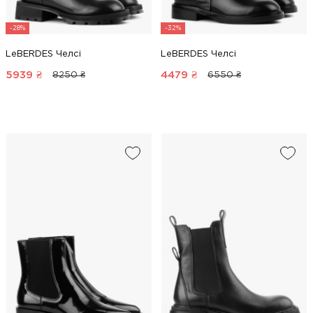
-28%
-32%
LeBERDES Челсі
LeBERDES Челсі
5939
₴
4479
₴
8250 ₴
6550 ₴