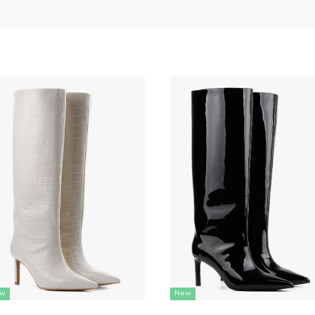
w
New