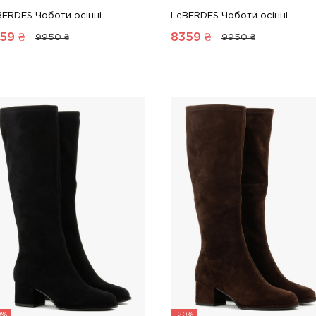
BERDES Чоботи осінні
LeBERDES Чоботи осінні
59
₴
8359
₴
9950 ₴
9950 ₴
0%
-20%