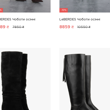
6%
-16%
BERDES Чоботи осінні
LeBERDES Чоботи осінні
89
₴
8859
₴
7850 ₴
10550 ₴