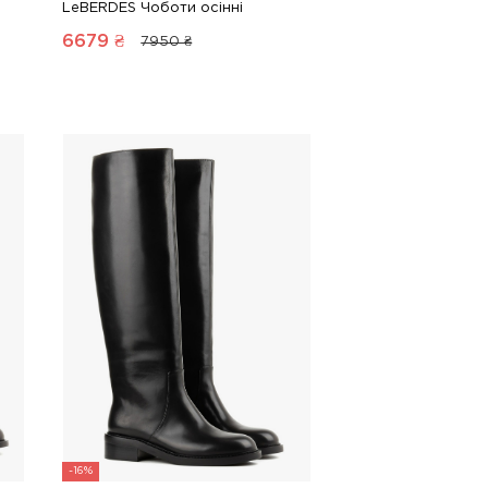
LeBERDES Чоботи осінні
6679
₴
7950 ₴
-16%