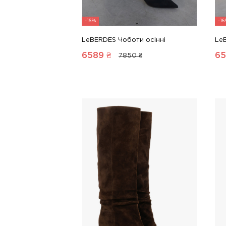
-16%
-1
LeBERDES Чоботи осінні
Le
6589
₴
65
7850 ₴