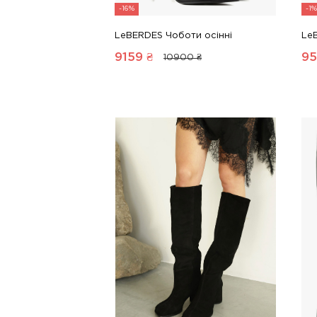
-16%
-1%
LeBERDES Чоботи осінні
Le
9159
₴
95
10900 ₴