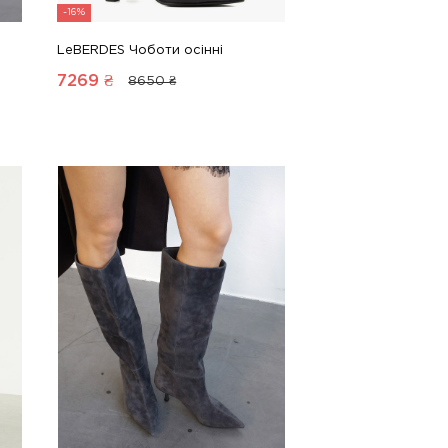
-16%
LeBERDES Чоботи осінні
7269
₴
8650 ₴