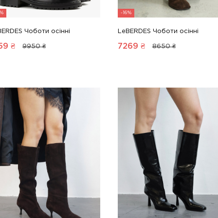
8%
-16%
BERDES Чоботи осінні
LeBERDES Чоботи осінні
59
₴
7269
₴
9950 ₴
8650 ₴