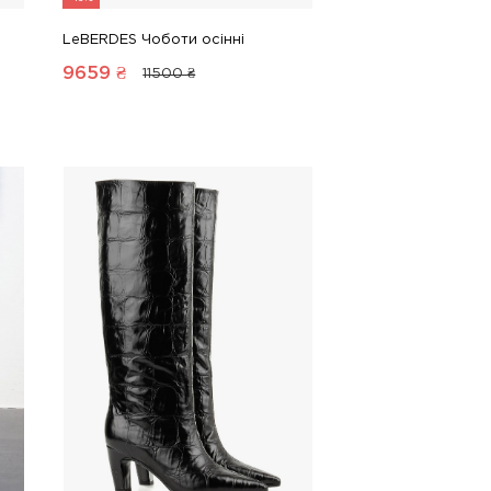
LeBERDES Чоботи осінні
9659
₴
11500 ₴