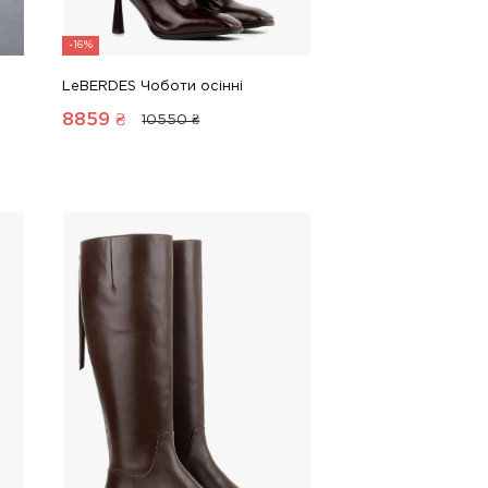
-16%
LeBERDES Чоботи осінні
8859
₴
10550 ₴