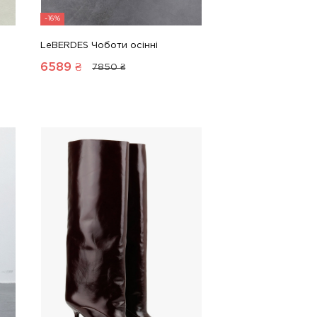
-16%
LeBERDES Чоботи осінні
6589
₴
7850 ₴