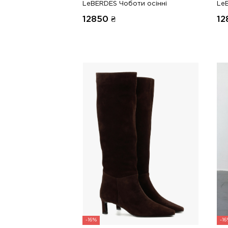
LeBERDES Чоботи осінні
Le
12850
₴
12
-16%
-1