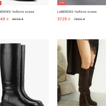
-27%
BERDES Чоботи осінні
LeBERDES Чоботи осінні
49
₴
5729
₴
9659 ₴
7850 ₴