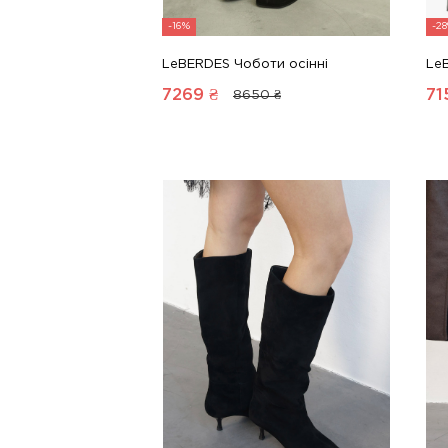
-16%
-2
LeBERDES Чоботи осінні
Le
7269
₴
71
8650 ₴