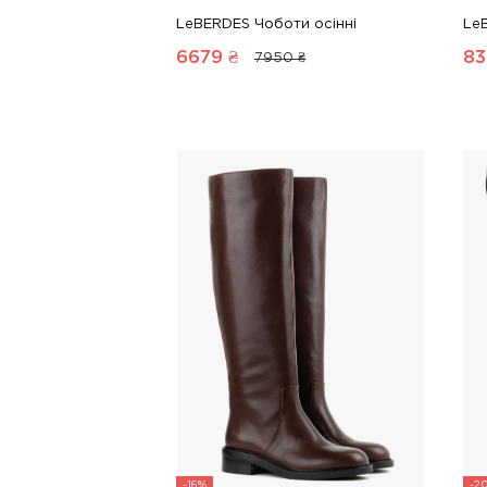
LeBERDES Чоботи осінні
Le
6679
₴
83
7950 ₴
-16%
-2