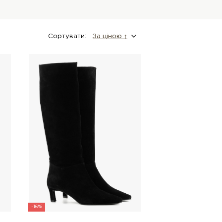
Сортувати:
За цiною ↑
-16%