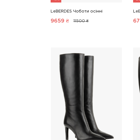
LeBERDES Чоботи осінні
Le
9659
₴
67
11500 ₴