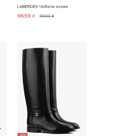
LeBERDES Чоботи осінні
9659
₴
11500 ₴
-16%