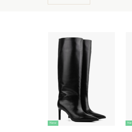
New
Ne