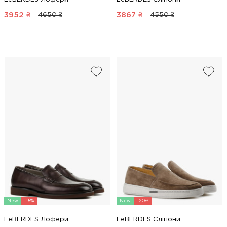
3952
₴
3867
₴
4650 ₴
4550 ₴
New
-15%
New
-20%
LeBERDES Лофери
LeBERDES Сліпони