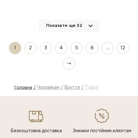
Показати ще
32
1
2
3
4
5
6
...
12
Чоловікам
Взуття
Туфлі
Головна
Безкоштовна доставка
Знижки постiйним клiєнтам