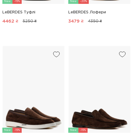
New
-15%
New
-20%
LeBERDES Туфлі
LeBERDES Лофери
4462
₴
3479
₴
5250 ₴
4350 ₴
New
-15%
New
-15%