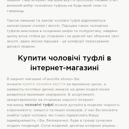
іншими. Наш інтернет-магазин взуття пропонує сильній статі
великий вибір
чоловічих туфель
на будь-який смак та
гаманець.
Також замшеві та лакові чоловічі туфлі відрізняються
неповторним стилем і якістю. Підошва таких чоловічих
туфель виконана в поєднанні шкіри та поліуретану, завдяки
цьому вона стійка до стирання і на довгий час збереже свої
якості, адже якісна підошва - це комфорт пересування
ділової людини.
Купити чоловічі туфлі в
інтернет-магазині
В інернет-магазині «Favorite shoes» Ви
можете
купити чоловіче взуття
за приємною ціною, а
наявність постійно діючих знижок на деякі моделі може
виявитися приємним сюрпризом. В асортименті,
представленому на сторінках нашого інтернет-
магазину
чоловічі туфлі
можна зустріти в моделях чорного,
коричневого, синього та інших кольорів. У нас Ви зможете
знайти туфлі чоловічі, які тонко підкреслять Вашу
індивідуальність, і Ви, безперечно, буде в тренді сучасних
модних тенденцій. Сотні моделей, десятки колірних рішень -