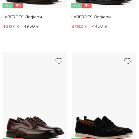
New
-15%
New
-15%
LeBERDES Лофери
LeBERDES Лофери
4207
₴
3782
₴
4950 ₴
4450 ₴