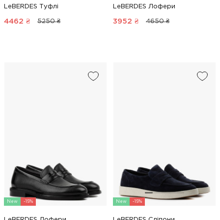
LeBERDES Туфлі
LeBERDES Лофери
4462
₴
3952
₴
5250 ₴
4650 ₴
New
-15%
New
-15%
LeBERDES Лофери
LeBERDES Сліпони