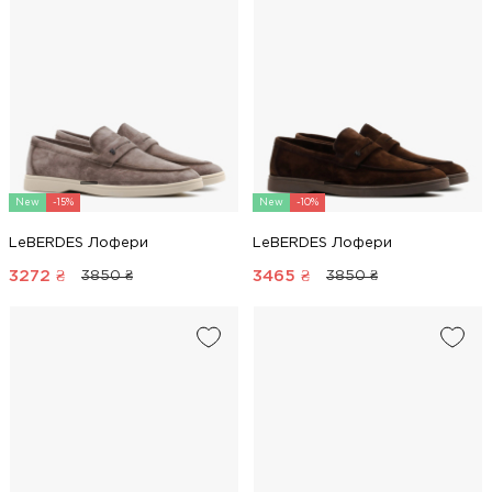
New
-15%
New
-10%
LeBERDES Лофери
LeBERDES Лофери
3272
₴
3465
₴
3850 ₴
3850 ₴