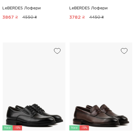
LeBERDES Лофери
LeBERDES Лофери
3867
₴
3782
₴
4550 ₴
4450 ₴
New
-15%
New
-15%