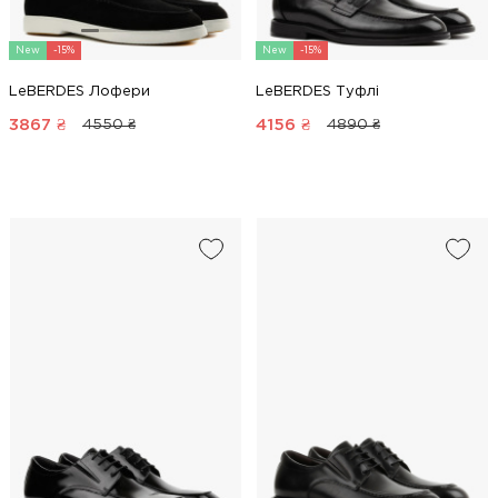
New
-15%
New
-15%
LeBERDES Лофери
LeBERDES Туфлі
3867
₴
4156
₴
4550 ₴
4890 ₴