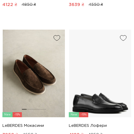
4122
₴
3639
₴
4850 ₴
4550 ₴
New
-15%
New
-15%
LeBERDES Мокасини
LeBERDES Лофери