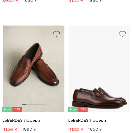
3952
₴
4122
₴
4650 ₴
4850 ₴
New
-15%
New
-15%
LeBERDES Лофери
LeBERDES Лофери
4156
₴
4122
₴
4890 ₴
4850 ₴