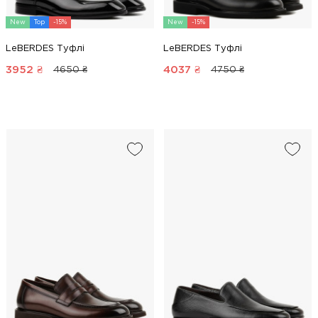
New
Top
-15%
New
-15%
LeBERDES Туфлі
LeBERDES Туфлі
3952
₴
4037
₴
4650 ₴
4750 ₴