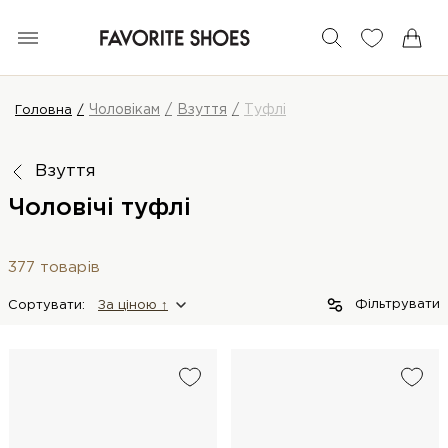
Чоловікам
Взуття
Туфлі
Головна
Взуття
Чоловічі туфлі
377 товарів
Фільтрувати
Сортувати:
За цiною ↑