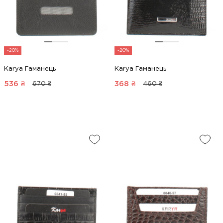
-20%
-20%
Karya Гаманець
Karya Гаманець
536
₴
368
₴
670 ₴
460 ₴