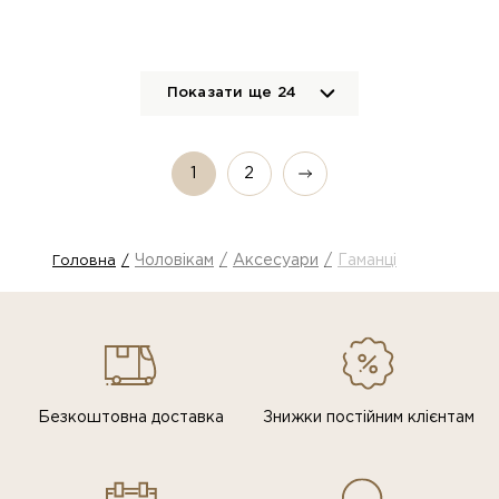
Показати ще
24
1
2
Чоловікам
Аксесуари
Гаманці
Головна
Безкоштовна доставка
Знижки постiйним клiєнтам