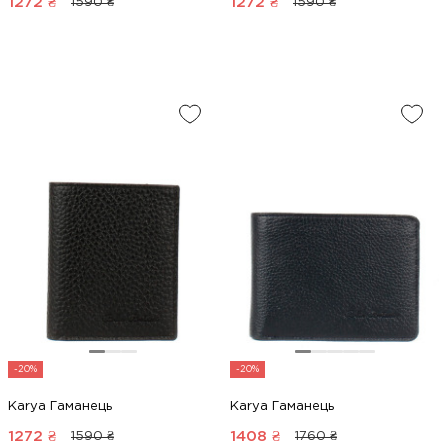
1272
₴
1272
₴
1590 ₴
1590 ₴
-20%
-20%
Karya Гаманець
Karya Гаманець
1272
₴
1408
₴
1590 ₴
1760 ₴