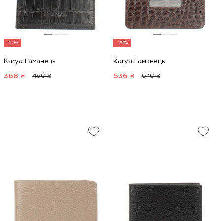
-20%
-20%
Karya Гаманець
Karya Гаманець
368
₴
536
₴
460 ₴
670 ₴