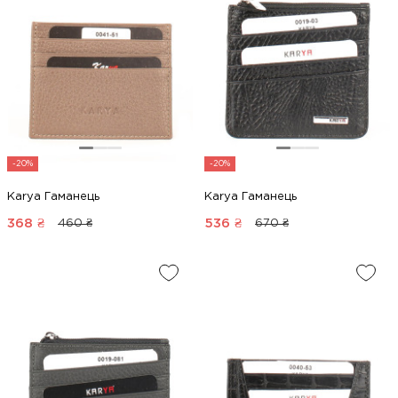
-20%
-20%
Karya Гаманець
Karya Гаманець
368
₴
536
₴
460 ₴
670 ₴