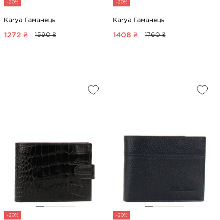
-20%
-20%
Karya Гаманець
Karya Гаманець
1272
₴
1408
₴
1590 ₴
1760 ₴
-20%
-20%