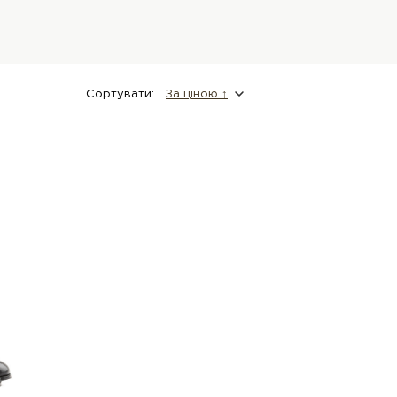
Сортувати:
За цiною ↑