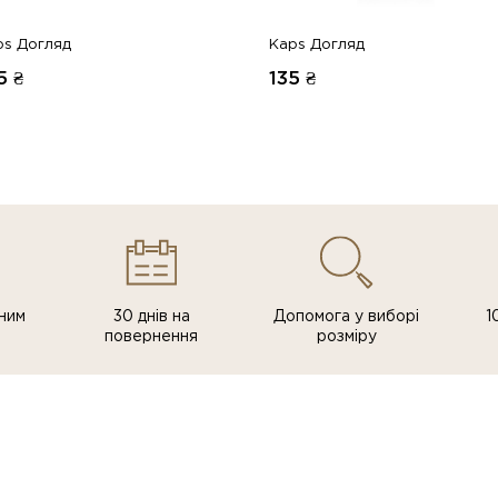
ps Догляд
Kaps Догляд
5
₴
135
₴
ним
30 днів на
Допомога у виборі
1
повернення
розміру