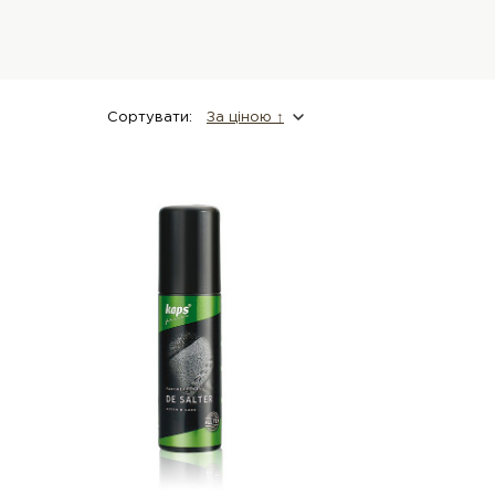
Сортувати:
За цiною ↑