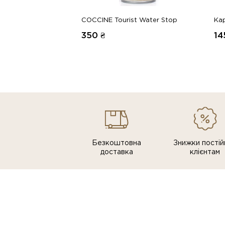
COCCINE Tourist Water Stop
Ka
350
₴
14
Безкоштовна
Знижки постiй
доставка
клiєнтам