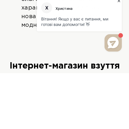
характер у кожній деталі —
нова класика, що звучить
модно саме зараз.
Інтернет-магазин взуття
Favorite Shoes – купити
жіноче та чоловіче
взуття в Україні
Favorite Shoes – мережа магазинів якісного взуття, де можна
купити взуття онлайн з доставкою по всій Україні: у Київ,
Львів, Харків, Одесу, Дніпро та будь-яке інше місто. В
каталозі інтернет-магазину зібрано жіноче та чоловіче