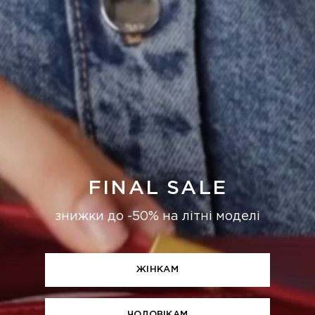
FINAL SALE
знижки до -50% на літні моделі
ЖІНКАМ
ЧОЛОВІКАМ