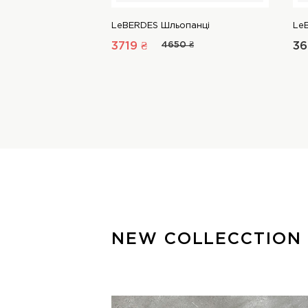
LeBERDES Шльопанці
Le
3719 ₴
4650 ₴
36
NEW COLLECCTION