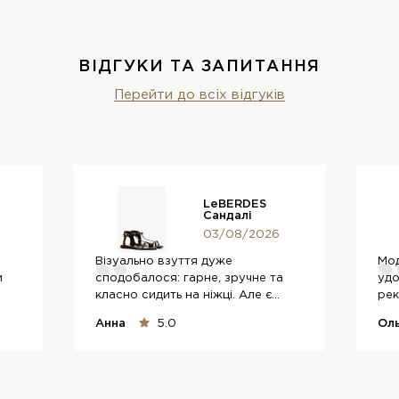
ВІДГУКИ ТА ЗАПИТАННЯ
Перейти до всіх відгуків
LeBERDES
Сандалі
03/08/2026
Візуально взуття дуже
Мод
и
сподобалося: гарне, зручне та
уд
класно сидить на ніжці. Але є
ре
одне але, це...
Анна
5.0
Ол