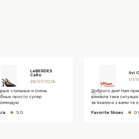
LeBERDES
Ilvi
Сабо
07/0
28/07/2026
ные стильные и очень
Доброго дня! Нам при
обные просто супер
виникла така ситуація
комендую
зв’язалися з вами та о
на...
ьга
5.0
Favorite Shoes
0.