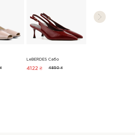
LeBERDES Сабо
LeBERDES Лофери
₴
4122 ₴
4850 ₴
3017 ₴
3550 ₴