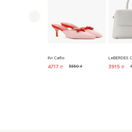
Ilvi Сабо
LeBERDES 
4717 ₴
5550 ₴
3915 ₴