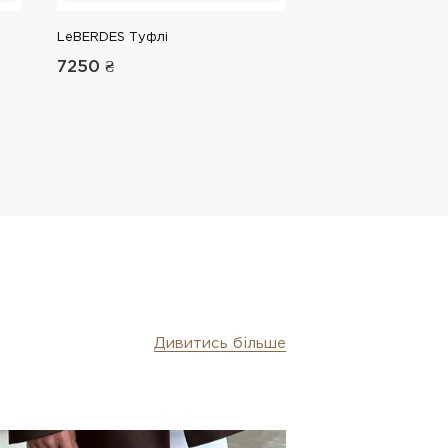
LeBERDES Туфлі
LeBERDES Сандалі
7250 ₴
3729 ₴
4850 ₴
Дивитись більше