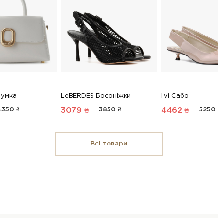
Сумка
LeBERDES Босоніжки
Ilvi Сабо
4350 ₴
3079 ₴
3850 ₴
4462 ₴
5250 
Всі товари