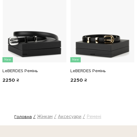
New
New
LeBERDES Ремінь
LeBERDES Ремінь
2250
₴
2250
₴
Жінкам
Аксесуари
Ремені
Головна