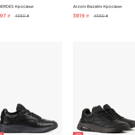
BERDES Кросівки
Arzoni Bazalini Кросівки
97
₴
3819
₴
4350 ₴
4550 ₴
6%
-16%