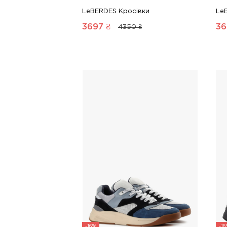
LeBERDES Кросівки
Le
3697
₴
36
4350 ₴
-16%
-1