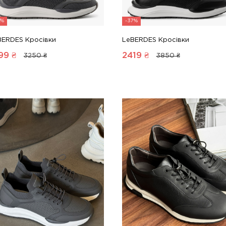
8%
-37%
BERDES Кросівки
LeBERDES Кросівки
99
₴
2419
₴
3250 ₴
3850 ₴