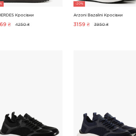
6%
-20%
BERDES Кросівки
Arzoni Bazalini Кросівки
69
₴
3159
₴
4250 ₴
3950 ₴