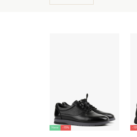
New
-15%
-1