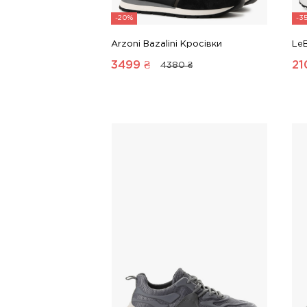
-20%
-3
Arzoni Bazalini Кросівки
Le
3499
₴
21
4380 ₴