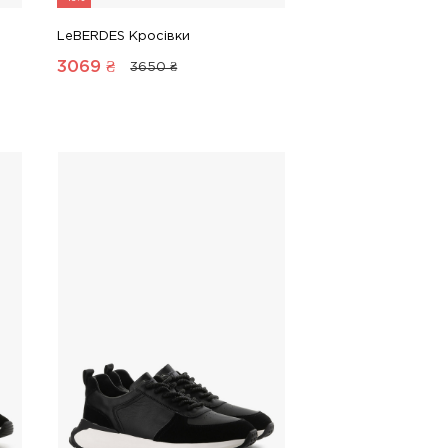
LeBERDES Кросівки
3069
₴
3650 ₴