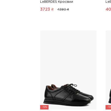
LeBERDES Кросівки
Le
3723
₴
40
4380 ₴
-15%
-1