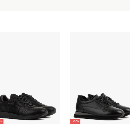
5%
-28%