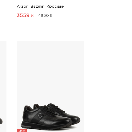
Arzoni Bazalini Кросівки
3559
₴
4950 ₴
-16%