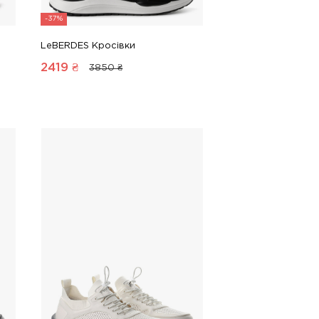
-37%
LeBERDES Кросівки
2419
₴
3850 ₴