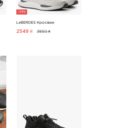
-34%
LeBERDES Кросівки
2549
₴
3850 ₴