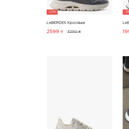
-20%
-3
LeBERDES Кросівки
Le
2599
₴
19
3250 ₴