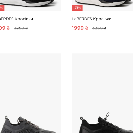
5%
-38%
BERDES Кросівки
LeBERDES Кросівки
09
₴
1999
₴
3250 ₴
3250 ₴