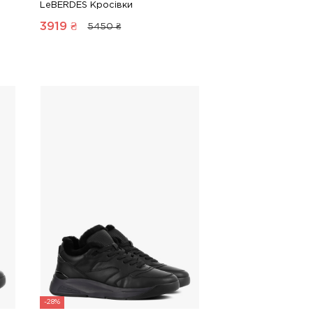
LeBERDES Кросівки
3919
₴
5450 ₴
-28%