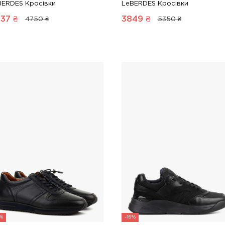
BERDES Кросівки
LeBERDES Кросівки
37
₴
3849
₴
4750 ₴
5350 ₴
5%
-16%