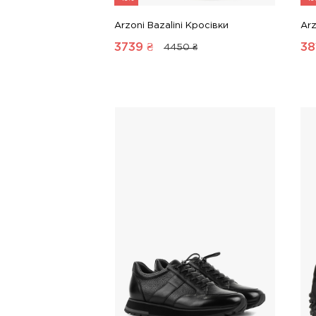
Arzoni Bazalini Кросівки
Arz
3739
₴
38
4450 ₴