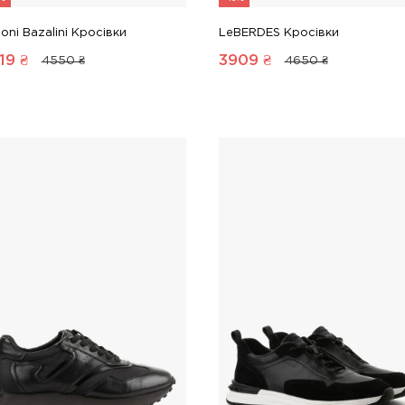
oni Bazalini Кросівки
LeBERDES Кросівки
19
₴
3909
₴
4550 ₴
4650 ₴