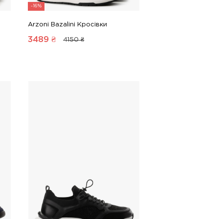
-16%
Arzoni Bazalini Кросівки
3489
₴
4150 ₴