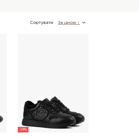
Сортувати:
За цiною ↑
-28%