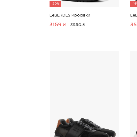
-20%
-1
LeBERDES Кросівки
Le
3159
₴
35
3950 ₴