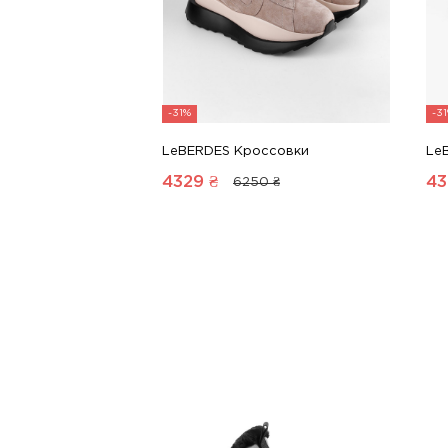
-31%
-3
LeBERDES Кроссовки
Le
4329
₴
43
6250 ₴