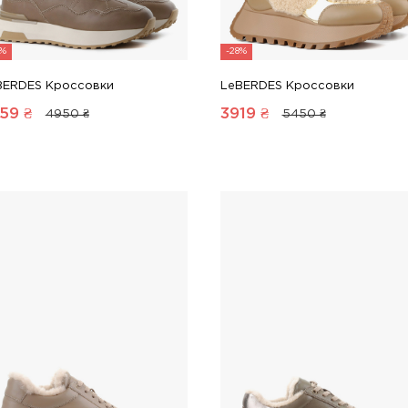
8%
-28%
BERDES Кроссовки
LeBERDES Кроссовки
59
₴
3919
₴
4950 ₴
5450 ₴