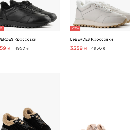
8%
-28%
BERDES Кроссовки
LeBERDES Кроссовки
59
₴
3559
₴
4950 ₴
4950 ₴