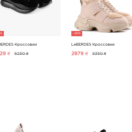
1%
-46%
BERDES Кроссовки
LeBERDES Кроссовки
29
₴
2879
₴
6250 ₴
5350 ₴