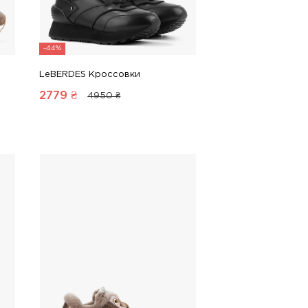
-44%
LeBERDES Кроссовки
2779
₴
4950 ₴