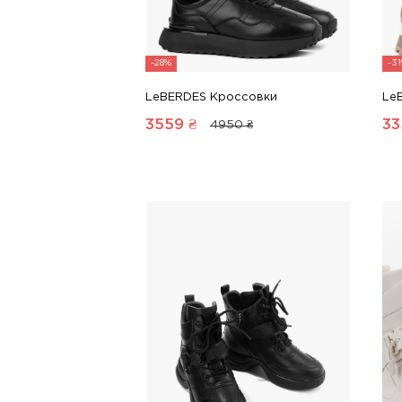
-28%
-3
LeBERDES Кроссовки
Le
3559
₴
33
4950 ₴