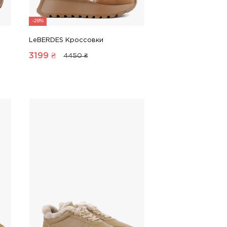
-28%
LeBERDES Кроссовки
3199
₴
4450 ₴