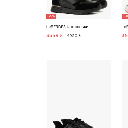
-28%
-2
LeBERDES Кроссовки
Le
3559
₴
35
4950 ₴