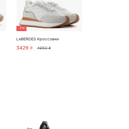
-31%
LeBERDES Кроссовки
3429
₴
4950 ₴