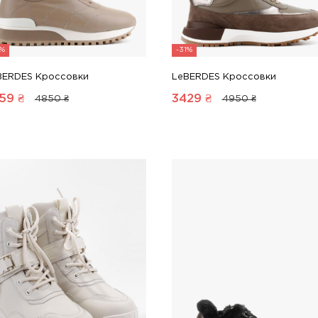
1%
-31%
BERDES Кроссовки
LeBERDES Кроссовки
59
₴
3429
₴
4850 ₴
4950 ₴