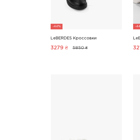
-44%
-4
LeBERDES Кроссовки
Le
3279
₴
32
5850 ₴