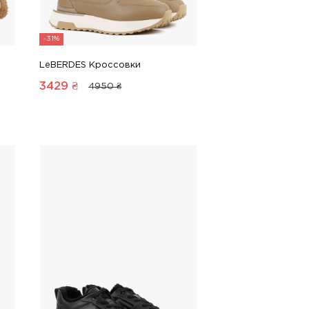
-31%
LeBERDES Кроссовки
3429
₴
4950 ₴