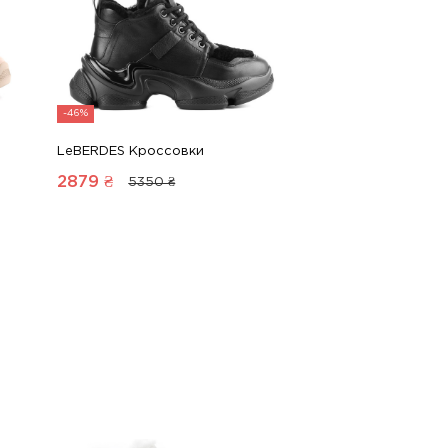
-46%
LeBERDES Кроссовки
2879
₴
5350 ₴