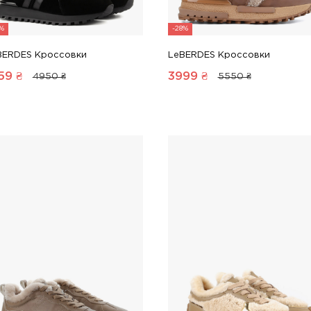
6%
-28%
BERDES Кроссовки
LeBERDES Кроссовки
59
₴
3999
₴
4950 ₴
5550 ₴