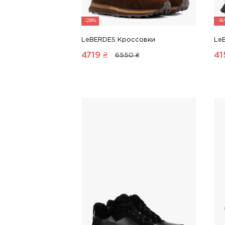
-28%
-1
LeBERDES Кроссовки
Le
4719
₴
41
6550 ₴