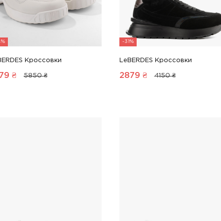
4%
-31%
BERDES Кроссовки
LeBERDES Кроссовки
79
₴
2879
₴
5850 ₴
4150 ₴