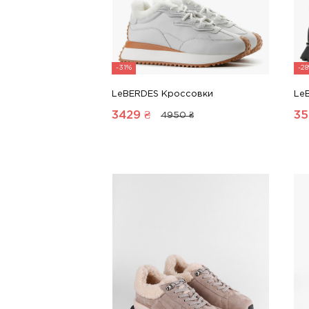
-31%
-2
LeBERDES Кроссовки
Le
3429
₴
35
4950 ₴