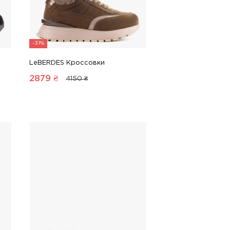
-31%
LeBERDES Кроссовки
2879
₴
4150 ₴