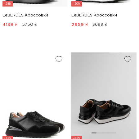
-28%
-20%
LeBERDES Кроссовки
LeBERDES Кроссовки
4139
₴
2959
₴
5750 ₴
3699 ₴
-25%
-25%