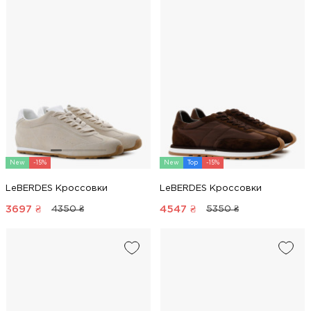
New
-15%
New
Top
-15%
LeBERDES Кроссовки
LeBERDES Кроссовки
3697
₴
4547
₴
4350 ₴
5350 ₴