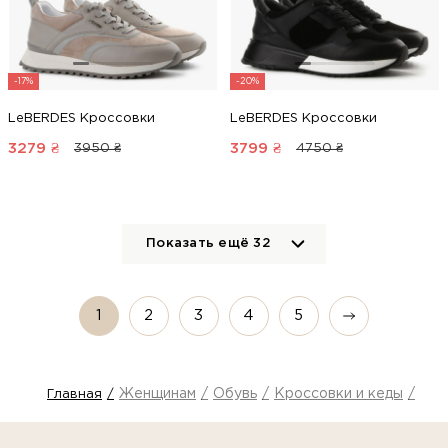
-17%
-20%
LeBERDES Кроссовки
LeBERDES Кроссовки
3279
₴
3799
₴
3950 ₴
4750 ₴
Показать ещё
32
1
2
3
4
5
Женщинам
Обувь
Кроссовки и кеды
Кро
Главная