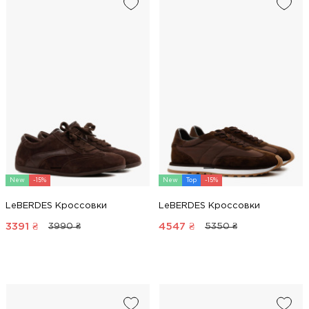
New
-15%
New
Top
-15%
LeBERDES Кроссовки
LeBERDES Кроссовки
3391
₴
4547
₴
3990 ₴
5350 ₴