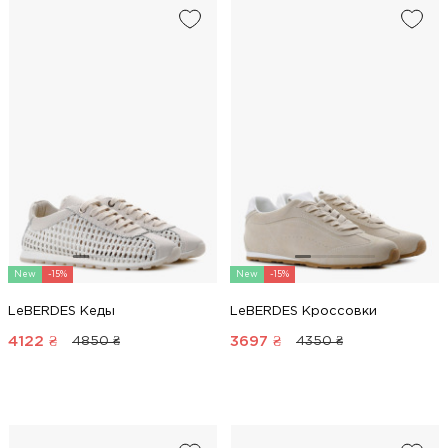
New
-15%
New
-15%
LeBERDES Кеды
LeBERDES Кроссовки
4122
₴
3697
₴
4850 ₴
4350 ₴