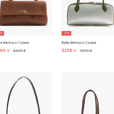
0%
-20%
la Bertucci Сумка
Bella Bertucci Сумка
960
₴
3256
₴
6200 ₴
4070 ₴