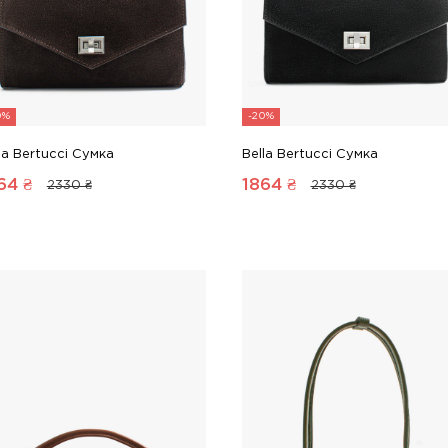
0%
-20%
la Bertucci Сумка
Bella Bertucci Сумка
64
₴
1864
₴
2330 ₴
2330 ₴