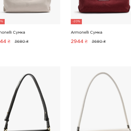
0%
-20%
onelli Сумка
Armonelli Сумка
44
₴
2944
₴
3680 ₴
3680 ₴