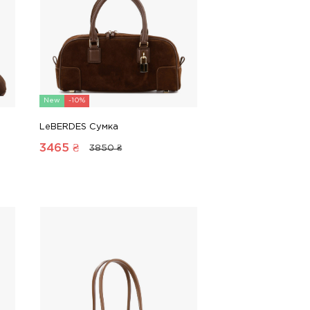
New
-10%
LeBERDES Сумка
3465
₴
3850 ₴