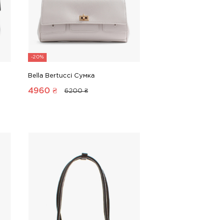
-20%
Bella Bertucci Сумка
4960
₴
6200 ₴