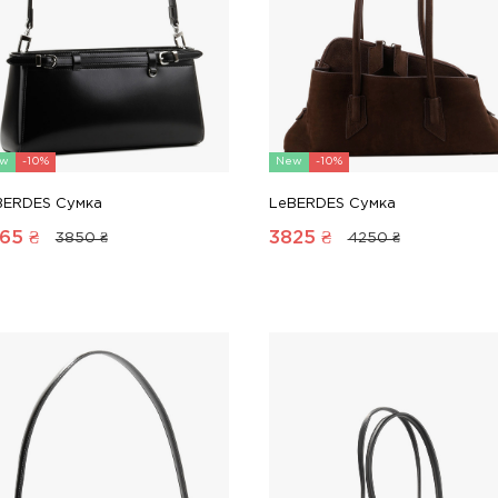
w
-10%
New
-10%
BERDES Сумка
LeBERDES Сумка
65
₴
3825
₴
3850 ₴
4250 ₴