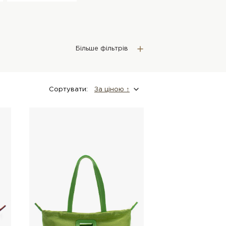
Більше фільтрів
Сортувати:
За цiною ↑