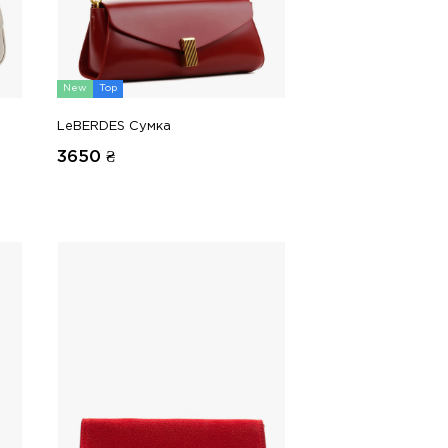
New
Top
LeBERDES Сумка
3650
₴