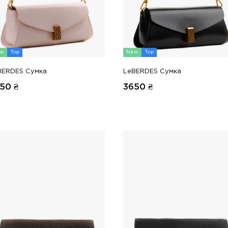
w
Top
New
Top
BERDES Сумка
LeBERDES Сумка
50
₴
3650
₴