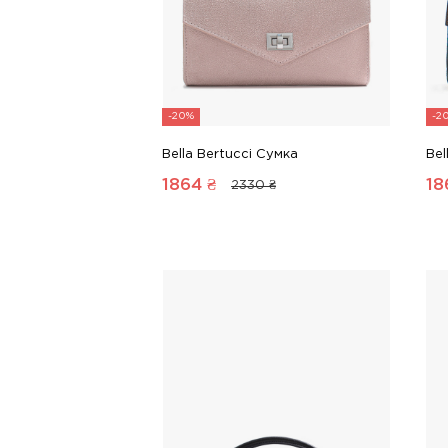
-20%
-2
Bella Bertucci Сумка
Bel
1864
₴
18
2330 ₴