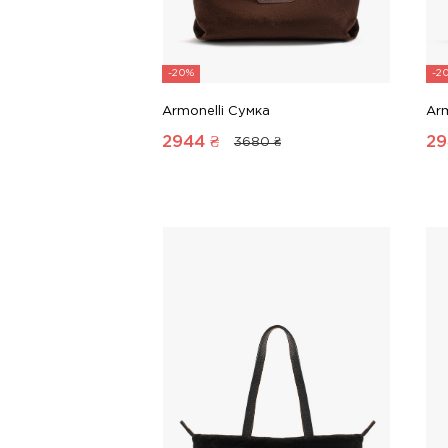
-20%
-2
Armonelli Сумка
Arm
2944
₴
29
3680 ₴