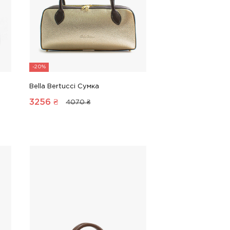
-20%
Bella Bertucci Сумка
3256
₴
4070 ₴