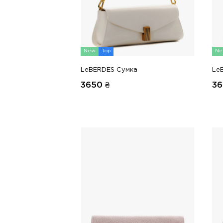
New
Top
Ne
LeBERDES Сумка
Le
3650
₴
36