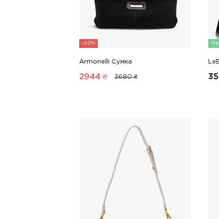
-20%
Ne
Armonelli Сумка
Le
2944
₴
35
3680 ₴