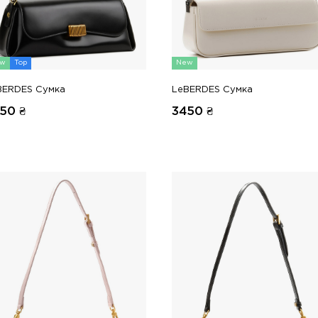
w
Top
New
BERDES Сумка
LeBERDES Сумка
50
₴
3450
₴