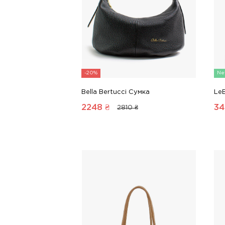
-20%
Ne
Bella Bertucci Сумка
Le
2248
₴
34
2810 ₴