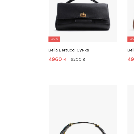
-20%
-2
Bella Bertucci Сумка
Bel
4960
₴
4
6200 ₴