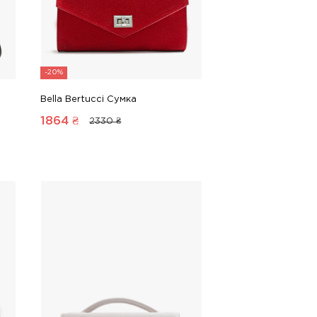
-20%
Bella Bertucci Сумка
1864
₴
2330 ₴