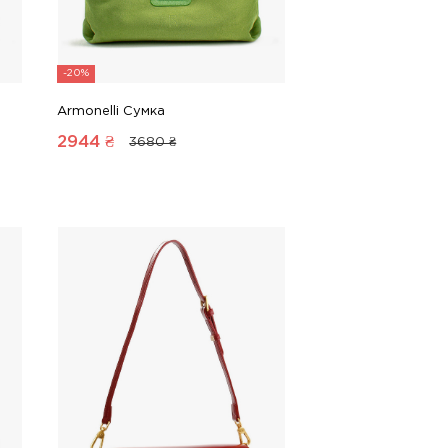
-20%
Armonelli Сумка
2944
₴
3680 ₴