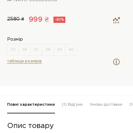
АРТИКУЛ: 00000010110
999 ₴
2580 ₴
-61%
Розмір
таблиця розмірів
Повні характеристики
(1)
Відгуки
Умови доставки
О
Опис товару