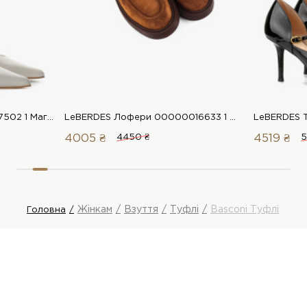
LeBERDES Туфлі 00000017502 1 Магазин взуття “Favorite Shoes”
LeBERDES Лофери 00000016633 1 Магазин взуття “Favorite Shoes”
4005 ₴
4450 ₴
4519 ₴
5
Жінкам
Взуття
Туфлі
Basconi Туфлі
Головна