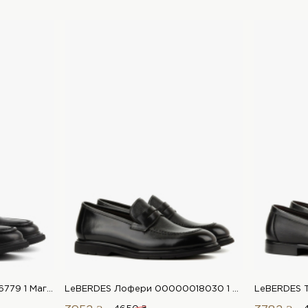
LeBERDES Туфлі 00000016779 1 Магазин взуття “Favorite Shoes”
LeBERDES Лофери 00000018030 1 Магазин взуття “Favorite Shoes”