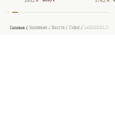
3952 ₴
4650 ₴
3782 ₴
Чоловікам
Взуття
Туфлі
LeBERDES Туфл
Головна