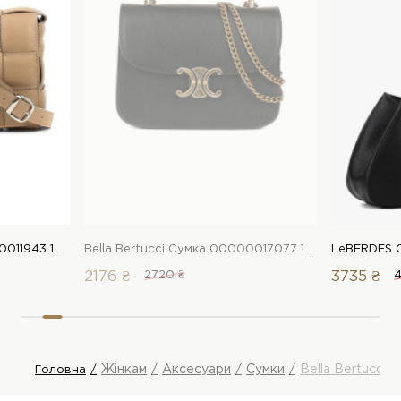
Bella Bertucci Сумка 00000011943 1 Магазин взуття “Favorite Shoes”
Bella Bertucci Сумка 00000017077 1 Магазин взуття “Favorite Shoes”
2176 ₴
2720 ₴
3735 ₴
4
Жінкам
Аксесуари
Сумки
Bella Bertucci 
Головна