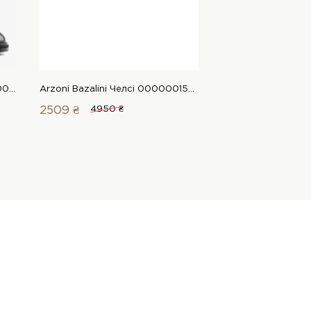
LeBERDES Черевики зимові 00000016318 1 Магазин взуття “Favorite Shoes”
Arzoni Bazalini Челсі 00000015287 1 Магазин взуття “Favorite Shoes”
2509 ₴
4950 ₴
3849 ₴
5350 ₴