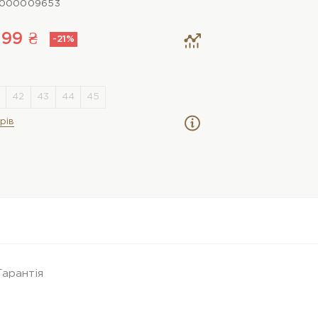
0000009653
99 ₴
-21%
рів
Гарантія