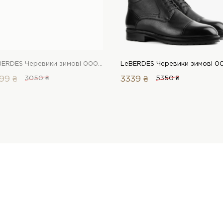
LeBERDES Черевики зимові 00000012263 1 Магазин взуття “Favorite Shoes”
99 ₴
3050 ₴
3339 ₴
5350 ₴