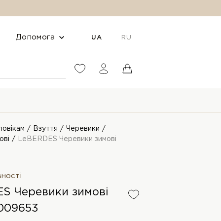
Допомога
UA
RU
ловікам
Взуття
Черевики
ові
LeBERDES Черевики зимові
вності
S Черевики зимові
009653