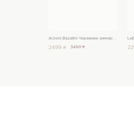
Arzoni Bazalini Черевики зимові 00000012308 1 Магазин взуття “Favorite Shoes”
2499 ₴
3450 ₴
22